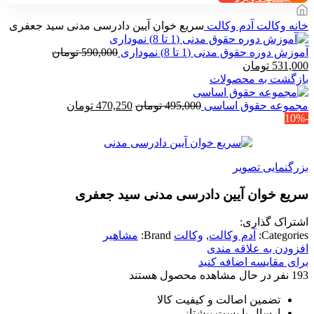
خانه
وکالت
آدم وکالت
سریع خوان آیین دادرسی مدنی سید جعفری
آموزش دوره حقوق مدنی (1 تا 8) نموداری
590,000
تومان
قیمت
قیمت
531,000
تومان
اصلی
فعلی
بازگشت به محصولات
590,000 تومان
531,000 تومان
بود.
است.
قیمت
قیمت
مجموعه حقوق اساسی
495,000
تومان
470,250
تومان
-10%
اصلی
فعلی
495,000 تومان
470,250 تومان
بود.
است.
بزرگنمایی تصویر
سریع خوان آیین دادرسی مدنی سید جعفری
اشتراک گذاری:
Categories:
آدم وکالت
,
وکالت
Brand:
مشاهیر
افزودن به علاقه مندی
برای مقایسه اضافه کنید
193
نفر در حال مشاهده محصول هستند
تضمین اصالت و کیفیت کالا
ارسال با پست پیشتاز