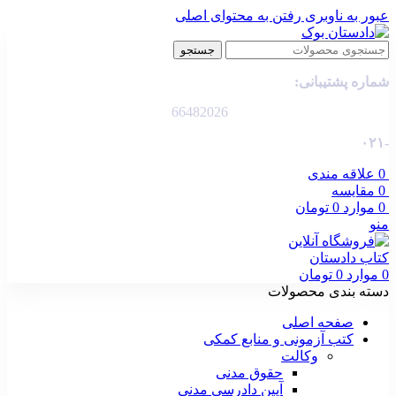
عبور به ناوبری
رفتن به محتوای اصلی
جستجو
شماره پشتیبانی:
66482026
-۰۲۱
0
علاقه مندی
0
مقایسه
0
موارد
0
تومان
منو
0
موارد
0
تومان
دسته بندی محصولات
صفحه اصلی
کتب آزمونی و منابع کمکی
وکالت
حقوق مدنی
آیین دادرسی مدنی