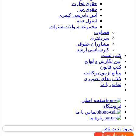
حقوق تجارت
حقوق جزا
آیین دادرسی کیفری
اصول فقه
مجموعه سوالات سنوات
قضاوت
سردفتری
مشاوران حقوقی
کارشناسی ارشد
کتب تست
آیین نگارش و لوایح
کتب قانون
منابع آزمون وکالت
کلاس های تصویری
تماس با ما
صفحه اصلی
فروشگاه
تماس با ما
درباره ما
ورود / ثبت نام
پیشنهاد ویژه