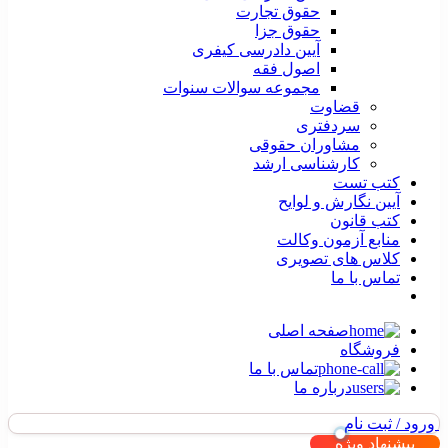
حقوق تجارت
حقوق جزا
آیین دادرسی کیفری
اصول فقه
مجموعه سوالات سنوات
قضاوت
سردفتری
مشاوران حقوقی
کارشناسی ارشد
کتب تست
آیین نگارش و لوایح
کتب قانون
منابع آزمون وکالت
کلاس های تصویری
تماس با ما
صفحه اصلی
فروشگاه
تماس با ما
درباره ما
ورود / ثبت نام
پیشنهاد ویژه