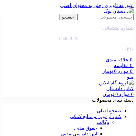
عبور به ناوبری
رفتن به محتوای اصلی
جستجو
شماره پشتیبانی:
66482026
-۰۲۱
0
علاقه مندی
0
مقایسه
0
موارد
0
تومان
منو
0
موارد
0
تومان
دسته بندی محصولات
صفحه اصلی
کتب آزمونی و منابع کمکی
وکالت
حقوق مدنی
آیین دادرسی مدنی