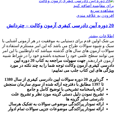
برای مقایسه اضافه کنید
مشاهده سریع
افزودن به علاقه مندی
20 دوره آیین دادرسی کیفری آزمون وکالت – چتردانش
اطلاعات بیشتر
بی شک اولین قدم برای دستیابی به موفقیت در هر آزمونی آشنایی با
سبک و شیوه سوالات طراح می باشد که این امر مستلزم استفاده از
سوالات آزمون های سال های گذشته میباشد که داوطلبین با این امر
می توانند سطح علمی خود را سنجیده باشندو خود را در شراط شبیه
آزمون قراردهند.
جهت سهولت مراجعه به کتاب 20 دوره آیین
دادرسی کیفری آزمون وکالت
توجه شما را به چند نکته در مورد
ویژگی های این کتاب جلب می نماییم
:
گرداوری 20 دوره سوالات ایین دادرسی کیفری از سال 1380
تا 1397 مطابق با دفترچه ارائه شده از سوی سازمان سنجش
ارائه پاسخنامه تشریحی با توضیح کامل و جامع
تشریح نمودن دلیل دستی گزینه موزد نظر و تشریح علت
نادرستی سایر گزینه ها
ارائه نمودار پراکندگی موضوعی سوالات به تفکیک هرسال
ا
رائه نمودار پراکندگی موضوعات جزیی سوالات تمام ادوار