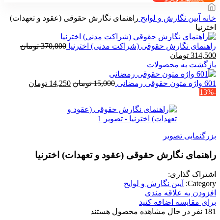
خانه
آیین نگارش و لوایح
راهنمای نگارش حقوقی (عقود و تعهدات)
اخترنیا
راهنمای نگارش حقوقی (شراکت مدنی) اخترنیا
370,000
تومان
قیمت
قیمت
314,500
تومان
اصلی
فعلی
بازگشت به محصولات
370,000 تومان
314,500 تومان
بود.
است.
قیمت
قیمت
601 واژه متون حقوقی رمضانی
15,000
تومان
14,250
تومان
-13%
اصلی
فعلی
15,000 تومان
4,250
بود.
است.
بزرگنمایی تصویر
راهنمای نگارش حقوقی (عقود و تعهدات) اخترنیا
اشتراک گذاری:
Category:
آیین نگارش و لوایح
افزودن به علاقه مندی
برای مقایسه اضافه کنید
181
نفر در حال مشاهده محصول هستند