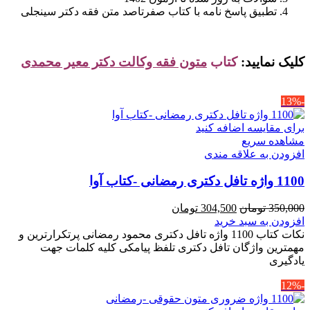
تطبیق پاسخ نامه با کتاب صفرتاصد متن فقه دکتر سینجلی
کلیک نمایید:
کتاب
متون فقه وکالت دکتر معیر محمدی
-13%
برای مقایسه اضافه کنید
مشاهده سریع
افزودن به علاقه مندی
1100 واژه تافل دکتری رمضانی -کتاب آوا
قیمت
قیمت
350,000
تومان
304,500
تومان
اصلی
فعلی
افزودن به سبد خرید
350,000 تومان
304,500 تومان
نکات کتاب 1100 واژه تافل دکتری محمود رمضانی پرتکرارترین و
بود.
است.
مهمترین واژگان تافل دکتری تلفظ پیامکی کلیه کلمات جهت
یادگیری
-12%