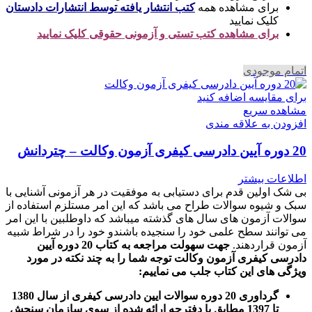
برای مشاهده همه
کتب انتشار یافته توسط انتشارات دادستان
کلیک نمایید
برای مشاهده کتب تستی و آزمونی حقوقی کلیک نمایید
اتمام موجودی
برای مقایسه اضافه کنید
مشاهده سریع
افزودن به علاقه مندی
20 دوره آیین دادرسی کیفری آزمون وکالت – چتردانش
اطلاعات بیشتر
بی شک اولین قدم برای دستیابی به موفقیت در هر آزمونی آشنایی با
سبک و شیوه سوالات طراح می باشد که این امر مستلزم استفاده از
سوالات آزمون های سال های گذشته میباشد که داوطلبین با این امر
می توانند سطح علمی خود را سنجیده باشندو خود را در شراط شبیه
آزمون قراردهند.
جهت سهولت مراجعه به کتاب 20 دوره آیین
دادرسی کیفری آزمون وکالت
توجه شما را به چند نکته در مورد
ویژگی های این کتاب جلب می نماییم
:
گرداوری 20 دوره سوالات ایین دادرسی کیفری از سال 1380
تا 1397 مطابق با دفترچه ارائه شده از سوی سازمان سنجش