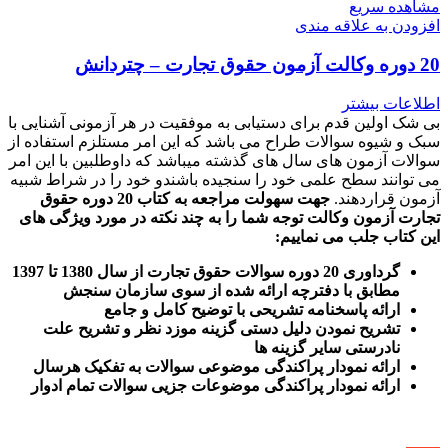
مشاهده سریع
افزودن به علاقه مندی
20 دوره وکالت آزمون حقوق تجارت – چتردانش
اطلاعات بیشتر
بی شک اولین قدم برای دستیابی به موفقیت در هر آزمونی آشنایی با
سبک و شیوه سوالات طراح می باشد که این امر مستلزم استفاده از
سوالات آزمون های سال های گذشته میباشد که داوطلبین با این امر
می توانند سطح علمی خود را سنجیده باشندو خود را در شراط شبیه
آزمون قراردهند.
جهت سهولت مراجعه به کتاب 20 دوره حقوق
تجارت آزمون وکالت
توجه شما را به چند نکته در مورد ویژگی های
این کتاب جلب می نماییم
:
گرداوری 20 دوره سوالات حقوق تجارت از سال 1380 تا 1397
مطابق با دفترچه ارائه شده از سوی سازمان سنجش
ارائه پاسخنامه تشریحی با توضیح کامل و جامع
تشریح نمودن دلیل دستی گزینه موزد نظر و تشریح علت
نادرستی سایر گزینه ها
ارائه نمودار پراکندگی موضوعی سوالات به تفکیک هرسال
ا
رائه نمودار پراکندگی موضوعات جزیی سوالات تمام ادوار