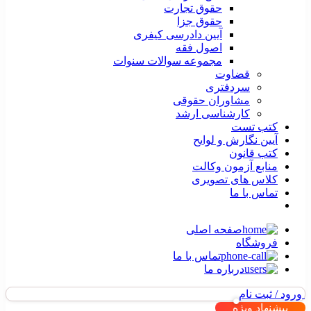
حقوق تجارت
حقوق جزا
آیین دادرسی کیفری
اصول فقه
مجموعه سوالات سنوات
قضاوت
سردفتری
مشاوران حقوقی
کارشناسی ارشد
کتب تست
آیین نگارش و لوایح
کتب قانون
منابع آزمون وکالت
کلاس های تصویری
تماس با ما
صفحه اصلی
فروشگاه
تماس با ما
درباره ما
ورود / ثبت نام
پیشنهاد ویژه