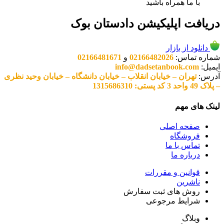
با ما همراه باشید
دریافت اپلیکیشن دادستان بوک
دانلود از بازار
شماره تماس:
02166482026
و
02166481671
ایمیل:
info@dadsetanbook.com
آدرس:
تهران – خیابان انقلاب – خیابان دانشگاه – خیابان وحید نظری
– پلاک 49 واحد 3 کد پستی: 1315686310
لینک های مهم
صفحه اصلی
فروشگاه
تماس با ما
درباره ما
قوانین و مقررات
ناشرین
روش های ثبت سفارش
شرایط مرجوعی
وبلاگ