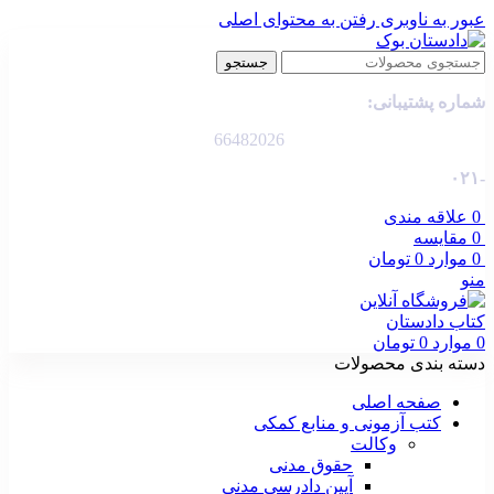
عبور به ناوبری
رفتن به محتوای اصلی
جستجو
شماره پشتیبانی:
66482026
-۰۲۱
0
علاقه مندی
0
مقایسه
0
موارد
0
تومان
منو
0
موارد
0
تومان
دسته بندی محصولات
صفحه اصلی
کتب آزمونی و منابع کمکی
وکالت
حقوق مدنی
آیین دادرسی مدنی