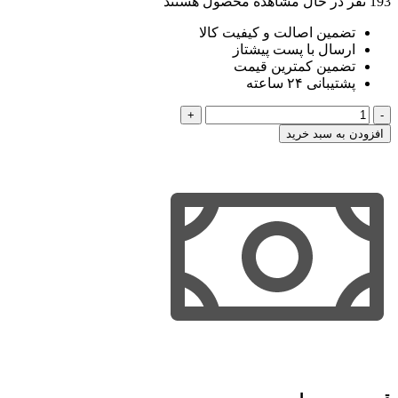
193
نفر در حال مشاهده محصول هستند
تضمین اصالت و کیفیت کالا
ارسال با پست پیشتاز
تضمین کمترین قیمت
پشتیبانی ۲۴ ساعته
راهنمای
نگارش
افزودن به سبد خرید
حقوقی
شورا
های
حل
اختلاف
اخترنیا
عدد