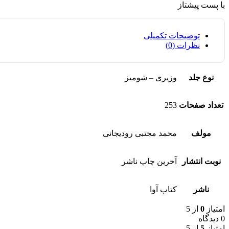
با پست پیشتاز
توضیحات تکمیلی
نظرات (0)
نوع جلد
وزیری – شومیز
تعداد صفحات
253
مولف
محمد مجتبی رودیجانی
نوبت انتشار
آخرین چاپ ناشر
ناشر
کتاب آوا
امتیاز
0
از 5
0 دیدگاه
امتیاز
5
از 5