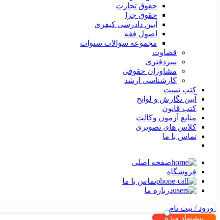
حقوق تجارت
حقوق جزا
آیین دادرسی کیفری
اصول فقه
مجموعه سوالات سنوات
قضاوت
سردفتری
مشاوران حقوقی
کارشناسی ارشد
کتب تست
آیین نگارش و لوایح
کتب قانون
منابع آزمون وکالت
کلاس های تصویری
تماس با ما
صفحه اصلی
فروشگاه
تماس با ما
درباره ما
ورود / ثبت نام
پیشنهاد ویژه