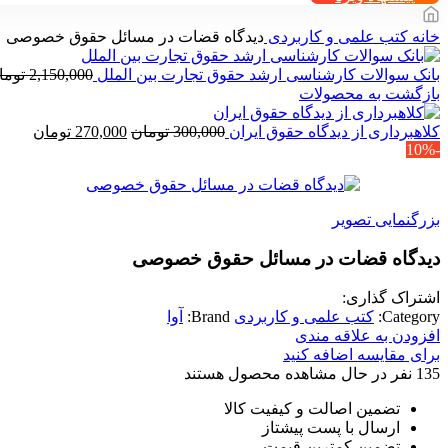
خانه
کتب علمی و کاربردی
دیدگاه قضات در مسائل حقوق خصوصی
بانک سوالات کارشناسی ارشد حقوق تجارت بین الملل
2,150,000
توما
بازگشت به محصولات
قیمت
قیمت
کلاهبرداری از دیدگاه حقوق ایران
300,000
تومان
270,000
تومان
-10%
اصلی
فعلی
300,000 تومان
بود.
است.
بزرگنمایی تصویر
دیدگاه قضات در مسائل حقوق خصوصی
اشتراک گذاری:
Category:
کتب علمی و کاربردی
Brand:
آوا
افزودن به علاقه مندی
برای مقایسه اضافه کنید
135
نفر در حال مشاهده محصول هستند
تضمین اصالت و کیفیت کالا
ارسال با پست پیشتاز
تضمین کمترین قیمت