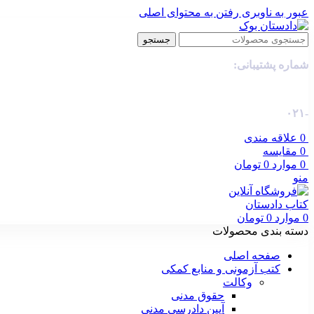
عبور به ناوبری
رفتن به محتوای اصلی
جستجو
شماره پشتیبانی:
-۰۲۱
0
علاقه مندی
0
مقایسه
0
موارد
0
تومان
منو
0
موارد
0
تومان
دسته بندی محصولات
صفحه اصلی
کتب آزمونی و منابع کمکی
وکالت
حقوق مدنی
آیین دادرسی مدنی