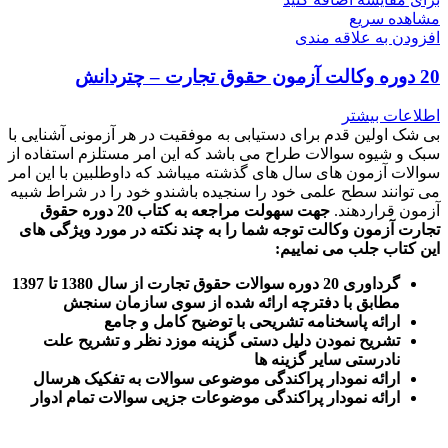
مشاهده سریع
افزودن به علاقه مندی
20 دوره وکالت آزمون حقوق تجارت – چتردانش
اطلاعات بیشتر
بی شک اولین قدم برای دستیابی به موفقیت در هر آزمونی آشنایی با
سبک و شیوه سوالات طراح می باشد که این امر مستلزم استفاده از
سوالات آزمون های سال های گذشته میباشد که داوطلبین با این امر
می توانند سطح علمی خود را سنجیده باشندو خود را در شراط شبیه
آزمون قراردهند.
جهت سهولت مراجعه به کتاب 20 دوره حقوق
تجارت آزمون وکالت
توجه شما را به چند نکته در مورد ویژگی های
این کتاب جلب می نماییم
:
گرداوری 20 دوره سوالات حقوق تجارت از سال 1380 تا 1397
مطابق با دفترچه ارائه شده از سوی سازمان سنجش
ارائه پاسخنامه تشریحی با توضیح کامل و جامع
تشریح نمودن دلیل دستی گزینه موزد نظر و تشریح علت
نادرستی سایر گزینه ها
ارائه نمودار پراکندگی موضوعی سوالات به تفکیک هرسال
ا
رائه نمودار پراکندگی موضوعات جزیی سوالات تمام ادوار