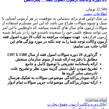
22,500
تومان
اطلاعات بیشتر
بی شک اولین قدم برای دستیابی به موفقیت در هر آزمونی آشنایی با
سبک و شیوه سوالات طراح می باشد که این امر مستلزم استفاده از
سوالات آزمون های سال های گذشته میباشد که داوطلبین با این امر
می توانند سطح علمی خود را سنجیده باشندو خود را در شراط شبیه
آزمون قراردهند.
جهت سهولت مراجعه به کتاب 20 دوره اصول فقه
آزمون وکالت
توجه شما را به چند نکته در مورد ویژگی های این
کتاب جلب می نماییم
:
گرداوری 20 دوره سوالات اصول فقه از سال 1380 تا 1397
مطابق با دفترچه ارائه شده از سوی سازمان سنجش
ارائه پاسخنامه تشریحی با توضیح کامل و جامع
تشریح نمودن دلیل دستی گزینه موزد نظر و تشریح علت
نادرستی سایر گزینه ها
ارائه نمودار پراکندگی موضوعی سوالات به تفکیک هرسال
ا
رائه نمودار پراکندگی موضوعات جزیی سوالات تمام ادوار
اتمام موجودی
برای مقایسه اضافه کنید