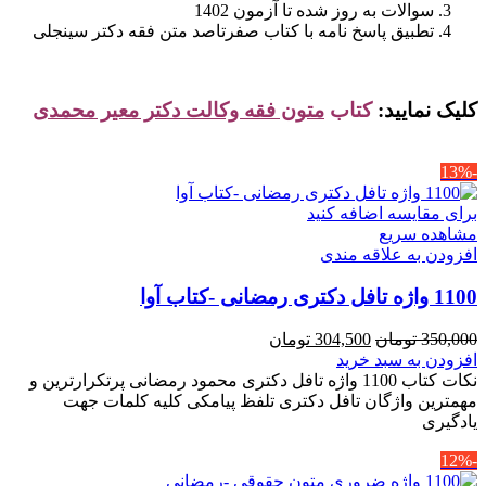
سوالات به روز شده تا آزمون 1402
تطبیق پاسخ نامه با کتاب صفرتاصد متن فقه دکتر سینجلی
کلیک نمایید:
کتاب
متون فقه وکالت دکتر معیر محمدی
-13%
برای مقایسه اضافه کنید
مشاهده سریع
افزودن به علاقه مندی
1100 واژه تافل دکتری رمضانی -کتاب آوا
قیمت
قیمت
350,000
تومان
304,500
تومان
اصلی
فعلی
افزودن به سبد خرید
350,000 تومان
304,500 تومان
نکات کتاب 1100 واژه تافل دکتری محمود رمضانی پرتکرارترین و
بود.
است.
مهمترین واژگان تافل دکتری تلفظ پیامکی کلیه کلمات جهت
یادگیری
-12%