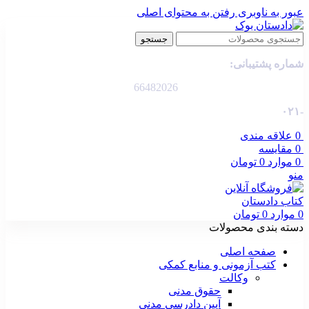
عبور به ناوبری
رفتن به محتوای اصلی
جستجو
شماره پشتیبانی:
66482026
-۰۲۱
0
علاقه مندی
0
مقایسه
0
موارد
0
تومان
منو
0
موارد
0
تومان
دسته بندی محصولات
صفحه اصلی
کتب آزمونی و منابع کمکی
وکالت
حقوق مدنی
آیین دادرسی مدنی