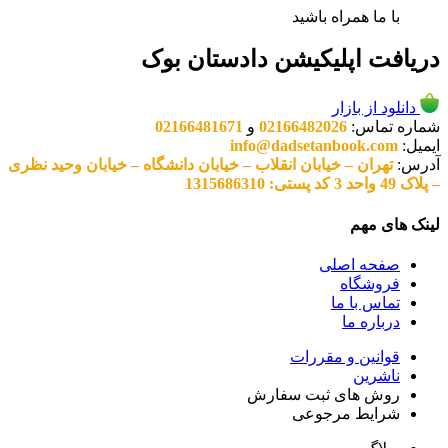
با ما همراه باشید
دریافت اپلیکیشن دادستان بوک
دانلود از بازار
شماره تماس:
02166482026
و
02166481671
ایمیل:
info@dadsetanbook.com
آدرس:
تهران – خیابان انقلاب – خیابان دانشگاه – خیابان وحید نظری
– پلاک 49 واحد 3 کد پستی: 1315686310
لینک های مهم
صفحه اصلی
فروشگاه
تماس با ما
درباره ما
قوانین و مقررات
ناشرین
روش های ثبت سفارش
شرایط مرجوعی