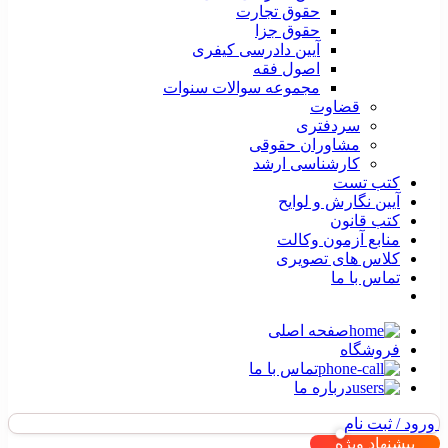
حقوق تجارت
حقوق جزا
آیین دادرسی کیفری
اصول فقه
مجموعه سوالات سنوات
قضاوت
سردفتری
مشاوران حقوقی
کارشناسی ارشد
کتب تست
آیین نگارش و لوایح
کتب قانون
منابع آزمون وکالت
کلاس های تصویری
تماس با ما
صفحه اصلی
فروشگاه
تماس با ما
درباره ما
ورود / ثبت نام
پیشنهاد ویژه