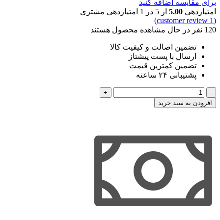
برای مقایسه اضافه کنید
امتیازدهی
5.00
از 5 در
1
امتیازدهی مشتری
customer review)
1
(
120
نفر در حال مشاهده محصول هستند
تضمین اصالت و کیفیت کالا
ارسال با پست پیشتاز
تضمین کمترین قیمت
پشتیبانی ۲۴ ساعته
دوره
پیشرفته
افزودن به سبد خرید
نگارش
انواع
دادخواست
حقوقی
(جعفر
اخترنیا)
عدد