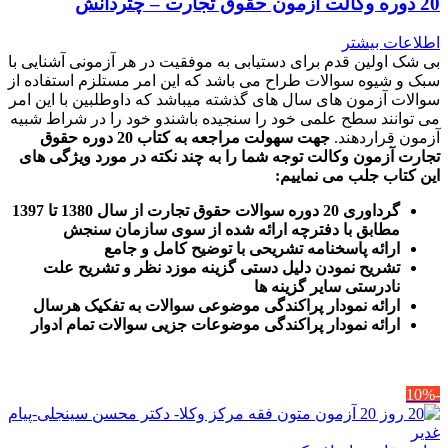
20 دوره وکالت آزمون حقوق تجارت – چتردانش
اطلاعات بیشتر
بی شک اولین قدم برای دستیابی به موفقیت در هر آزمونی آشنایی با
سبک و شیوه سوالات طراح می باشد که این امر مستلزم استفاده از
سوالات آزمون های سال های گذشته میباشد که داوطلبین با این امر
می توانند سطح علمی خود را سنجیده باشندو خود را در شراط شبیه
آزمون قراردهند.
جهت سهولت مراجعه به کتاب 20 دوره حقوق
تجارت آزمون وکالت
توجه شما را به چند نکته در مورد ویژگی های
این کتاب جلب می نماییم
:
گرداوری 20 دوره سوالات حقوق تجارت از سال 1380 تا 1397
مطابق با دفترچه ارائه شده از سوی سازمان سنجش
ارائه پاسخنامه تشریحی با توضیح کامل و جامع
تشریح نمودن دلیل دستی گزینه موزد نظر و تشریح علت
نادرستی سایر گزینه ها
ارائه نمودار پراکندگی موضوعی سوالات به تفکیک هرسال
ا
رائه نمودار پراکندگی موضوعات جزیی سوالات تمام ادوار
-10%