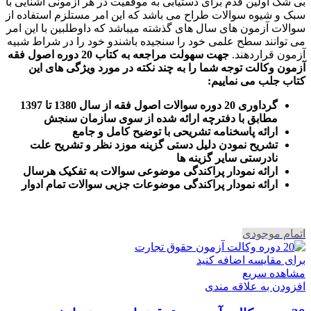
بی شک اولین قدم برای دستیابی به موفقیت در هر آزمونی آشنایی با
سبک و شیوه سوالات طراح می باشد که این امر مستلزم استفاده از
سوالات آزمون های سال های گذشته میباشد که داوطلبین با این امر
می توانند سطح علمی خود را سنجیده باشندو خود را در شراط شبیه
آزمون قراردهند.
جهت سهولت مراجعه به کتاب 20 دوره اصول فقه
آزمون وکالت
توجه شما را به چند نکته در مورد ویژگی های این
کتاب جلب می نماییم
:
گرداوری 20 دوره سوالات اصول فقه از سال 1380 تا 1397
مطابق با دفترچه ارائه شده از سوی سازمان سنجش
ارائه پاسخنامه تشریحی با توضیح کامل و جامع
تشریح نمودن دلیل دستی گزینه موزد نظر و تشریح علت
نادرستی سایر گزینه ها
ارائه نمودار پراکندگی موضوعی سوالات به تفکیک هرسال
ا
رائه نمودار پراکندگی موضوعات جزیی سوالات تمام ادوار
اتمام موجودی
برای مقایسه اضافه کنید
مشاهده سریع
افزودن به علاقه مندی