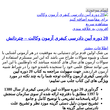
اتمام موجودی
برای مقایسه اضافه کنید
مشاهده سریع
افزودن به علاقه مندی
20 دوره آیین دادرسی کیفری آزمون وکالت – چتردانش
اطلاعات بیشتر
بی شک اولین قدم برای دستیابی به موفقیت در هر آزمونی آشنایی با
سبک و شیوه سوالات طراح می باشد که این امر مستلزم استفاده از
سوالات آزمون های سال های گذشته میباشد که داوطلبین با این امر
می توانند سطح علمی خود را سنجیده باشندو خود را در شراط شبیه
آزمون قراردهند.
جهت سهولت مراجعه به کتاب 20 دوره آیین
دادرسی کیفری آزمون وکالت
توجه شما را به چند نکته در مورد
ویژگی های این کتاب جلب می نماییم
:
گرداوری 20 دوره سوالات ایین دادرسی کیفری از سال 1380
تا 1397 مطابق با دفترچه ارائه شده از سوی سازمان سنجش
ارائه پاسخنامه تشریحی با توضیح کامل و جامع
تشریح نمودن دلیل دستی گزینه موزد نظر و تشریح علت
نادرستی سایر گزینه ها