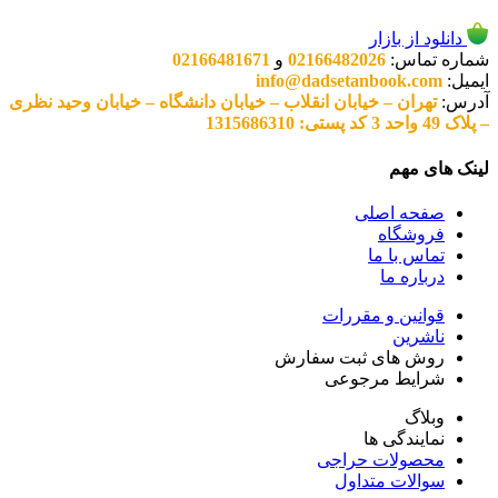
دانلود از بازار
شماره تماس:
02166482026
و
02166481671
ایمیل:
info@dadsetanbook.com
آدرس:
تهران – خیابان انقلاب – خیابان دانشگاه – خیابان وحید نظری
– پلاک 49 واحد 3 کد پستی: 1315686310
لینک های مهم
صفحه اصلی
فروشگاه
تماس با ما
درباره ما
قوانین و مقررات
ناشرین
روش های ثبت سفارش
شرایط مرجوعی
وبلاگ
نمایندگی ها
محصولات حراجی
سوالات متداول