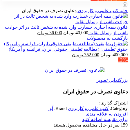
خانه
کتب علمی و کاربردی
دعاوی تصرف در حقوق ایران
قانون بیمه اجباری خسارت وارد شده به شخص ثالث در اثر حوادث
قیمت
قیمت
ناشی از وسایل نقلیه
40,000
تومان
36,000
تومان
اصلی
فعلی
بازگشت به محصولات
40,000 تومان
36,000 تومان
بود.
است.
حقوق تطبیقی: (مطالعه تطبیقی حقوقی ایران، فرانسه و آمریکا)
قیمت
قیمت
400,000
تومان
352,000
تومان
-12%
اصلی
فعلی
400,000 تومان
352,000 تومان
بود.
است.
بزرگنمایی تصویر
دعاوی تصرف در حقوق ایران
اشتراک گذاری:
Category:
کتب علمی و کاربردی
Brand:
آوا
افزودن به علاقه مندی
برای مقایسه اضافه کنید
159
نفر در حال مشاهده محصول هستند