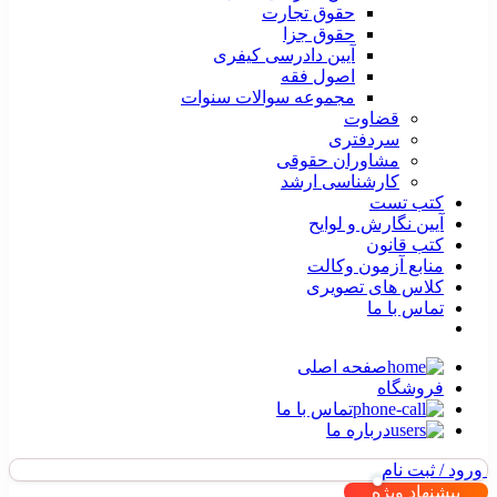
حقوق تجارت
حقوق جزا
آیین دادرسی کیفری
اصول فقه
مجموعه سوالات سنوات
قضاوت
سردفتری
مشاوران حقوقی
کارشناسی ارشد
کتب تست
آیین نگارش و لوایح
کتب قانون
منابع آزمون وکالت
کلاس های تصویری
تماس با ما
صفحه اصلی
فروشگاه
تماس با ما
درباره ما
ورود / ثبت نام
پیشنهاد ویژه