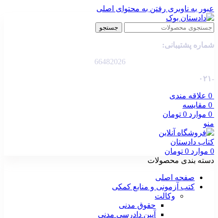
عبور به ناوبری
رفتن به محتوای اصلی
جستجو
شماره پشتیبانی:
66482026
-۰۲۱
0
علاقه مندی
0
مقایسه
0
موارد
0
تومان
منو
0
موارد
0
تومان
دسته بندی محصولات
صفحه اصلی
کتب آزمونی و منابع کمکی
وکالت
حقوق مدنی
آیین دادرسی مدنی