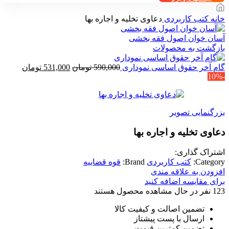
خانه
کتب کاربردی
دعاوی تخلیه و اجاره بها
آسان خوان اصول فقه بخشی
بازگشت به محصولات
قیمت
قیمت
گام آخر حقوق اساسی نموداری
590,000
تومان
531,000
تومان
-10%
اصلی
فعلی
590,000 تومان
بود.
است.
بزرگنمایی تصویر
دعاوی تخلیه و اجاره بها
اشتراک گذاری:
Category:
کتب کاربردی
Brand:
قوه قضاییه
افزودن به علاقه مندی
برای مقایسه اضافه کنید
123
نفر در حال مشاهده محصول هستند
تضمین اصالت و کیفیت کالا
ارسال با پست پیشتاز
تضمین کمترین قیمت