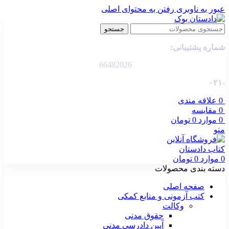
عبور به ناوبری
رفتن به محتوای اصلی
جستجو
شماره پشتیبانی:
66482026
-۰۲۱
0
علاقه مندی
0
مقایسه
0
موارد
0
تومان
منو
0
موارد
0
تومان
دسته بندی محصولات
صفحه اصلی
کتب آزمونی و منابع کمکی
وکالت
حقوق مدنی
آیین دادرسی مدنی