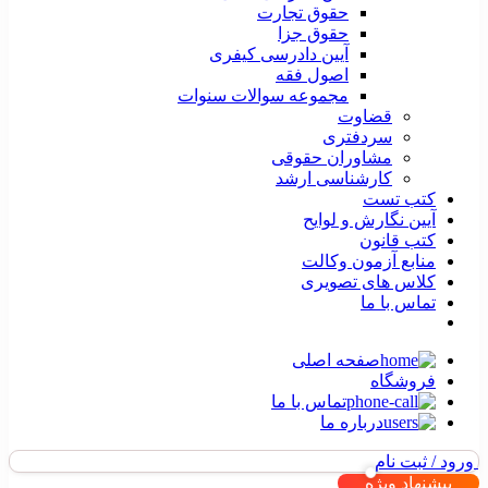
حقوق تجارت
حقوق جزا
آیین دادرسی کیفری
اصول فقه
مجموعه سوالات سنوات
قضاوت
سردفتری
مشاوران حقوقی
کارشناسی ارشد
کتب تست
آیین نگارش و لوایح
کتب قانون
منابع آزمون وکالت
کلاس های تصویری
تماس با ما
صفحه اصلی
فروشگاه
تماس با ما
درباره ما
ورود / ثبت نام
پیشنهاد ویژه