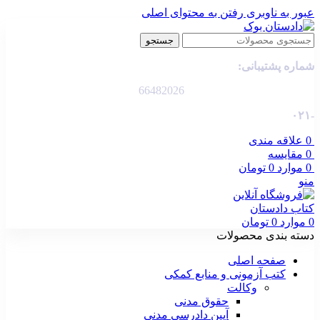
عبور به ناوبری
رفتن به محتوای اصلی
جستجو
شماره پشتیبانی:
66482026
-۰۲۱
0
علاقه مندی
0
مقایسه
0
موارد
0
تومان
منو
0
موارد
0
تومان
دسته بندی محصولات
صفحه اصلی
کتب آزمونی و منابع کمکی
وکالت
حقوق مدنی
آیین دادرسی مدنی