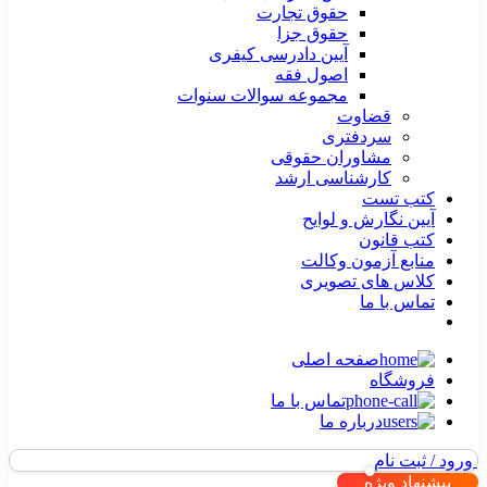
حقوق تجارت
حقوق جزا
آیین دادرسی کیفری
اصول فقه
مجموعه سوالات سنوات
قضاوت
سردفتری
مشاوران حقوقی
کارشناسی ارشد
کتب تست
آیین نگارش و لوایح
کتب قانون
منابع آزمون وکالت
کلاس های تصویری
تماس با ما
صفحه اصلی
فروشگاه
تماس با ما
درباره ما
ورود / ثبت نام
پیشنهاد ویژه