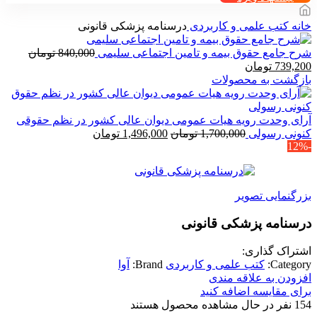
خانه
کتب علمی و کاربردی
درسنامه پزشکی قانونی
شرح جامع حقوق بیمه و تامین اجتماعی سلیمی
840,000
تومان
قیمت
قیمت
739,200
تومان
اصلی
فعلی
بازگشت به محصولات
840,000 تومان
739,200 تومان
بود.
است.
آرای وحدت رویه هیات عمومی دیوان عالی کشور در نظم حقوقی
قیمت
قیمت
کنونی رسولی
1,700,000
تومان
1,496,000
تومان
-12%
اصلی
فعلی
1,700,000 تومان
1,496,000 تومان
بود.
است.
بزرگنمایی تصویر
درسنامه پزشکی قانونی
اشتراک گذاری:
Category:
کتب علمی و کاربردی
Brand:
آوا
افزودن به علاقه مندی
برای مقایسه اضافه کنید
154
نفر در حال مشاهده محصول هستند