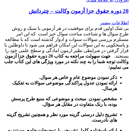
20 دوره حقوق جزا آزمون وکالت – چتردانش
اطلاعات بیشتر
بی شک اولین قدم برای موفقیت در هر آزمونی با سبک و روش
طرح سوال ها و شناخت مباحث سوال خیز است که این امر
مستلزم بررسی سوالات سنوات و ادوار گذشته است که با مطالعه
و پاسخکویی به این سوالات این امکان فراهم می شود تا داوطلین با
قرار گرفتن در شرایطی نظیر ازمون امادگی و سطح علمی خود را
بسنجند.
جهت سهولت مراجعه به کتاب 20 دوره حقوق جزا آزمون
وکالت توجه شما را به چند نکته در مورد ویژگی های این کتاب جلب
می نماییم:
ذکر نمودن موضوع عام و خاص هر سوال
.
ارائه نمودن جدول پراکندگی موضوعی سوالات به تفکیک
هرسال
.
مشخص نمودن مبحث و موضوعی که منبع طرح پرسش
بوده، با رنک متفاوت در مقابل هر سؤال.
تشریح دلیل درستی گزینه مورد نظر و همچنین تشریح گزینه
های نادرست.
ارائه پاسخنامه کامل تشریحی با توضیحات جامع مستند به