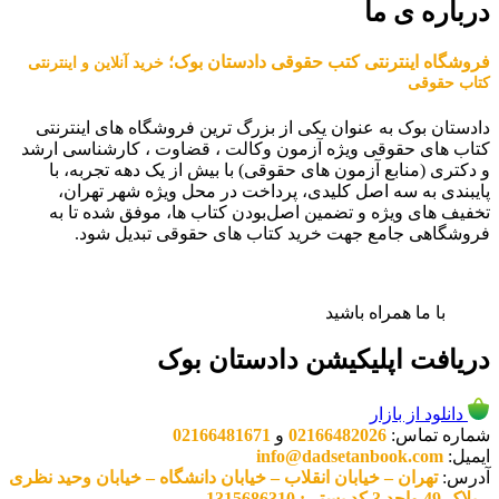
درباره ی ما
فروشگاه اینترنتی کتب حقوقی دادستان بوک؛
خرید آنلاین و اینترنتی
کتاب حقوقی
دادستان بوک به عنوان یکی از بزرگ ترین فروشگاه های اینترنتی
کتاب های حقوقی ویژه آزمون وکالت ، قضاوت ، کارشناسی ارشد
و دکتری (منابع آزمون های حقوقی) با بیش از یک دهه تجربه، با
پایبندی به سه اصل کلیدی، پرداخت در محل ویژه شهر تهران،
تخفیف های ویژه و تضمین اصل‌بودن کتاب ها، موفق شده تا به
فروشگاهی جامع جهت خرید کتاب های حقوقی تبدیل شود.
با ما همراه باشید
دریافت اپلیکیشن دادستان بوک
دانلود از بازار
شماره تماس:
02166482026
و
02166481671
ایمیل:
info@dadsetanbook.com
آدرس:
تهران – خیابان انقلاب – خیابان دانشگاه – خیابان وحید نظری
– پلاک 49 واحد 3 کد پستی: 1315686310