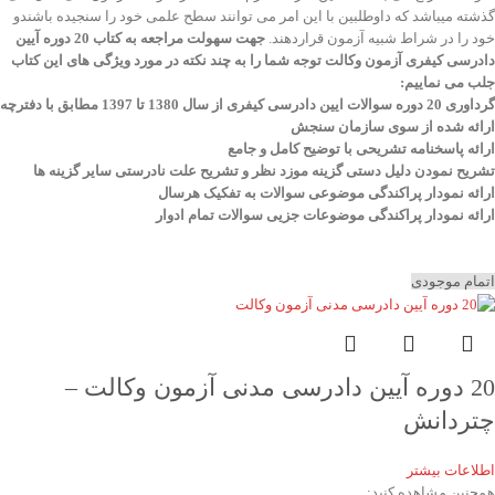
گذشته میباشد که داوطلبین با این امر می توانند سطح علمی خود را سنجیده باشندو
خود را در شراط شبیه آزمون قراردهند.
جهت سهولت مراجعه به کتاب 20 دوره آیین
دادرسی کیفری آزمون وکالت
توجه شما را به چند نکته در مورد ویژگی های این کتاب
جلب می نماییم
:
گرداوری 20 دوره سوالات ایین دادرسی کیفری از سال 1380 تا 1397 مطابق با دفترچه
ارائه شده از سوی سازمان سنجش
ارائه پاسخنامه تشریحی با توضیح کامل و جامع
تشریح نمودن دلیل دستی گزینه موزد نظر و تشریح علت نادرستی سایر گزینه ها
ارائه نمودار پراکندگی موضوعی سوالات به تفکیک هرسال
ا
رائه نمودار پراکندگی موضوعات جزیی سوالات تمام ادوار
اتمام موجودی
20 دوره آیین دادرسی مدنی آزمون وکالت –
چتردانش
اطلاعات بیشتر
همچنین مشاهده کنید: