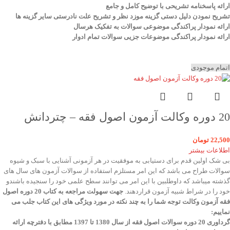
ارائه پاسخنامه تشریحی با توضیح کامل و جامع
تشریح نمودن دلیل دستی گزینه موزد نظر و تشریح علت نادرستی سایر گزینه ها
ارائه نمودار پراکندگی موضوعی سوالات به تفکیک هرسال
ا
رائه نمودار پراکندگی موضوعات جزیی سوالات تمام ادوار
اتمام موجودی
20 دوره وکالت آزمون اصول فقه – چتردانش
22,500
تومان
اطلاعات بیشتر
بی شک اولین قدم برای دستیابی به موفقیت در هر آزمونی آشنایی با سبک و شیوه
سوالات طراح می باشد که این امر مستلزم استفاده از سوالات آزمون های سال های
گذشته میباشد که داوطلبین با این امر می توانند سطح علمی خود را سنجیده باشندو
خود را در شراط شبیه آزمون قراردهند.
جهت سهولت مراجعه به کتاب 20 دوره اصول
فقه آزمون وکالت
توجه شما را به چند نکته در مورد ویژگی های این کتاب جلب می
نماییم
:
گرداوری 20 دوره سوالات اصول فقه از سال 1380 تا 1397 مطابق با دفترچه ارائه