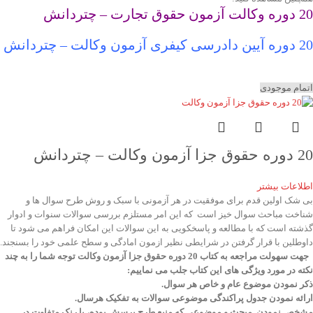
20 دوره وکالت آزمون حقوق تجارت – چتردانش
20 دوره آیین دادرسی کیفری آزمون وکالت – چتردانش
اتمام موجودی
20 دوره حقوق جزا آزمون وکالت – چتردانش
اطلاعات بیشتر
بی شک اولین قدم برای موفقیت در هر آزمونی با سبک و روش طرح سوال ها و
شناخت مباحث سوال خیز است که این امر مستلزم بررسی سوالات سنوات و ادوار
گذشته است که با مطالعه و پاسخکویی به این سوالات این امکان فراهم می شود تا
داوطلین با قرار گرفتن در شرایطی نظیر ازمون امادگی و سطح علمی خود را بسنجند.
جهت سهولت مراجعه به کتاب 20 دوره حقوق جزا آزمون وکالت توجه شما را به چند
نکته در مورد ویژگی های این کتاب جلب می نماییم:
ذکر نمودن موضوع عام و خاص هر سوال
.
ارائه نمودن جدول پراکندگی موضوعی سوالات به تفکیک هرسال
.
مشخص نمودن مبحث و موضوعی که منبع طرح پرسش بوده، با رنک متفاوت در