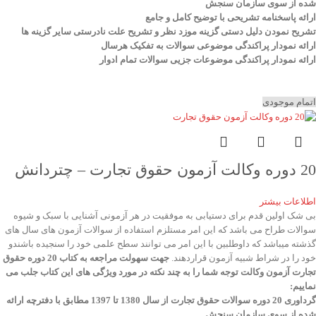
شده از سوی سازمان سنجش
ارائه پاسخنامه تشریحی با توضیح کامل و جامع
تشریح نمودن دلیل دستی گزینه موزد نظر و تشریح علت نادرستی سایر گزینه ها
ارائه نمودار پراکندگی موضوعی سوالات به تفکیک هرسال
ا
رائه نمودار پراکندگی موضوعات جزیی سوالات تمام ادوار
اتمام موجودی
20 دوره وکالت آزمون حقوق تجارت – چتردانش
اطلاعات بیشتر
بی شک اولین قدم برای دستیابی به موفقیت در هر آزمونی آشنایی با سبک و شیوه
سوالات طراح می باشد که این امر مستلزم استفاده از سوالات آزمون های سال های
گذشته میباشد که داوطلبین با این امر می توانند سطح علمی خود را سنجیده باشندو
خود را در شراط شبیه آزمون قراردهند.
جهت سهولت مراجعه به کتاب 20 دوره حقوق
تجارت آزمون وکالت
توجه شما را به چند نکته در مورد ویژگی های این کتاب جلب می
نماییم
:
گرداوری 20 دوره سوالات حقوق تجارت از سال 1380 تا 1397 مطابق با دفترچه ارائه
شده از سوی سازمان سنجش