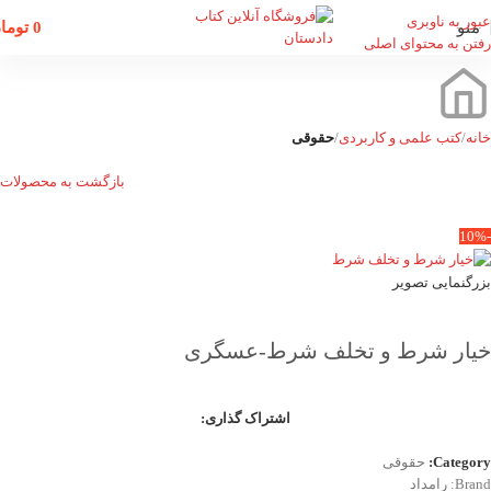
عبور به ناوبری
منو
0
توما
رفتن به محتوای اصلی
خانه
کتب علمی و کاربردی
حقوقی
بازگشت به محصولات
-10%
بزرگنمایی تصویر
خیار شرط و تخلف شرط-عسگری
اشتراک گذاری:
Category:
حقوقی
Brand:
رامداد