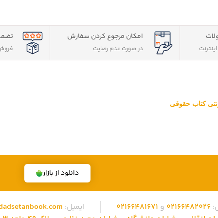
لات
امکان مرجوع کردن سفارش
تضمی
ینترنت
در صورت عدم رضایت
فروش 
ترنتی کتاب حقوقی
قوقی ویژه آزمون وکالت ، قضاوت ، کارشناسی ارشد و دکتری (منابع آزمون ها
 تهران، تخفیف های ویژه و تضمین اصل‌بودن کتاب ها، موفق شده تا به فر
دانلود از بازار
:
02166482026
و
02166481671
ایمیل:
dadsetanbook.com