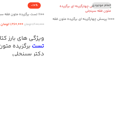
اتمام موجودی
-10%
1100 تست برگزیده متون فقه سینجلی
1000 پرسش چهارگزینه ای برگزیده متون فقه
سینجلی
1,260,000
تومان
1,400,000
تومان
افزودن به سبد خرید
اطلاعات بیشتر
ویژگی های بارز کت
تست
برگزیده متون
دکتر سینجلی
سوالات طبقه بندی شده
پاسخ نامه به صورت کاملا تشریح
سوالات به روز شده تا آزمون 1402
تطبیق پاسخ نامه با کتاب صفرت
دکتر سینجلی
کلیک نمایید:
کتاب
فقه وکالت دکتر مع
محمدی