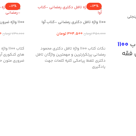
-12%
-13%
1100 واژه تافل دکتری رمضانی -کتاب آوا
1100 واژه ضروری متون حقوقی -رمضانی
304,500
تومان
0
350,000
تومان
730,000
تومان
اب
1100
افزودن به سبد خرید
افزودن به سب
نکات کتاب 1100 واژه تافل دکتری محمود
کتاب 0
 فقه
رمضانی پرتکرارترین و مهمترین واژگان تافل
دکتری تلفظ پیامکی کلیه کلمات جهت
ضروری متون حق
یادگیری
ی
اصد متن فقه
متون
یر