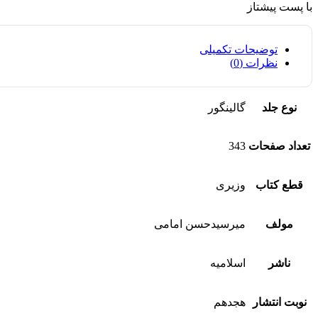
با پست پیشتاز
توضیحات تکمیلی
نظرات (0)
نوع جلد
گالینگور
تعداد صفحات
343
قطع کتاب
وزیری
مولف
میرسیدحسن امامی
ناشر
اسلامیه
نوبت انتشار
هجدهم