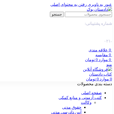
عبور به ناوبری
رفتن به محتوای اصلی
جستجو
شماره پشتیبانی:
-۰۲۱
0
علاقه مندی
0
مقایسه
0
موارد
0
تومان
منو
0
موارد
0
تومان
دسته بندی محصولات
صفحه اصلی
کتب آزمونی و منابع کمکی
وکالت
حقوق مدنی
آیین دادرسی مدنی