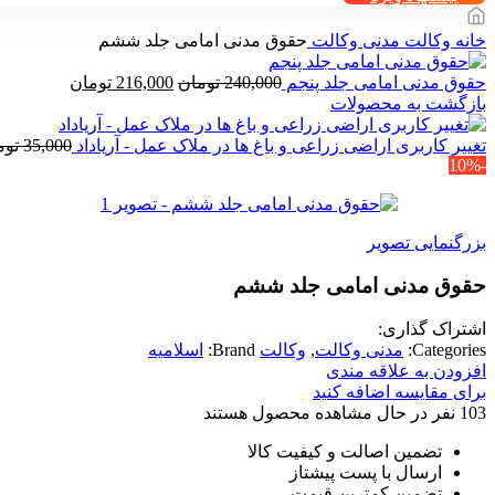
خانه
وکالت
مدنی وکالت
حقوق مدنی امامی جلد ششم
قیمت
قیمت
حقوق مدنی امامی جلد پنجم
240,000
تومان
216,000
تومان
اصلی
فعلی
بازگشت به محصولات
240,000 تومان
,000
بود.
است.
تغییر کاربری اراضی زراعی و باغ ها در ملاک عمل - آریاداد
35,000
توم
-10%
بزرگنمایی تصویر
حقوق مدنی امامی جلد ششم
اشتراک گذاری:
Categories:
مدنی وکالت
,
وکالت
Brand:
اسلامیه
افزودن به علاقه مندی
برای مقایسه اضافه کنید
103
نفر در حال مشاهده محصول هستند
تضمین اصالت و کیفیت کالا
ارسال با پست پیشتاز
تضمین کمترین قیمت