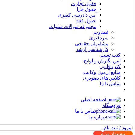
حقوق تجارت
حقوق جزا
آیین دادرسی کیفری
اصول فقه
مجموعه سوالات سنوات
قضاوت
سردفتری
مشاوران حقوقی
کارشناسی ارشد
کتب تست
آیین نگارش و لوایح
کتب قانون
منابع آزمون وکالت
کلاس های تصویری
تماس با ما
صفحه اصلی
فروشگاه
تماس با ما
درباره ما
ورود / ثبت نام
پیشنهاد ویژه