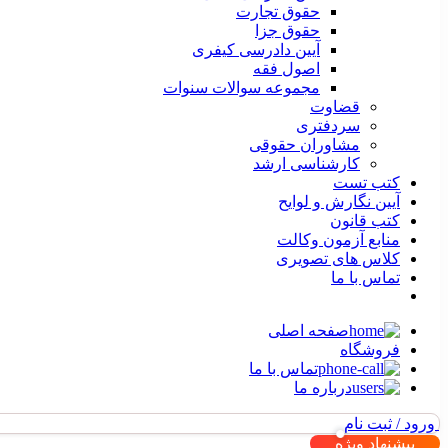
حقوق تجارت
حقوق جزا
آیین دادرسی کیفری
اصول فقه
مجموعه سوالات سنوات
قضاوت
سردفتری
مشاوران حقوقی
کارشناسی ارشد
کتب تست
آیین نگارش و لوایح
کتب قانون
منابع آزمون وکالت
کلاس های تصویری
تماس با ما
صفحه اصلی
فروشگاه
تماس با ما
درباره ما
ورود / ثبت نام
پیشنهاد ویژه