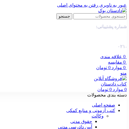
عبور به ناوبری
رفتن به محتوای اصلی
جستجو
شماره پشتیبانی:
-۰۲۱
0
علاقه مندی
0
مقایسه
0
موارد
0
تومان
منو
0
موارد
0
تومان
دسته بندی محصولات
صفحه اصلی
کتب آزمونی و منابع کمکی
وکالت
حقوق مدنی
آیین دادرسی مدنی