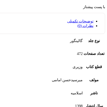
با پست پیشتاز
توضیحات تکمیلی
نظرات (0)
نوع جلد
گالینگور
تعداد صفحات
472
قطع کتاب
وزیری
مولف
میرسیدحسن امامی
ناشر
اسلامیه
سال انتشار
1398