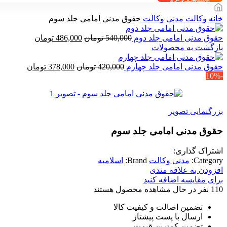
خانه
وکالت
مدنی وکالت
حقوق مدنی امامی جلد سوم
قیمت
قیمت
حقوق مدنی امامی جلد دوم
540,000
تومان
486,000
تومان
اصلی
فعلی
بازگشت به محصولات
540,000 تومان
86,000
بود.
قیمت
است.
قیمت
حقوق مدنی امامی جلد چهارم
420,000
تومان
378,000
تومان
-10%
اصلی
فعلی
420,000 تومان
0
بود.
است.
بزرگنمایی تصویر
حقوق مدنی امامی جلد سوم
اشتراک گذاری:
Category:
مدنی وکالت
Brand:
اسلامیه
افزودن به علاقه مندی
برای مقایسه اضافه کنید
110
نفر در حال مشاهده محصول هستند
تضمین اصالت و کیفیت کالا
ارسال با پست پیشتاز
تضمین کمترین قیمت