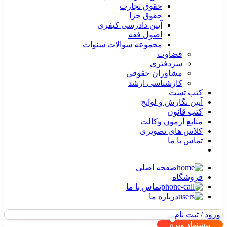
حقوق تجارت
حقوق جزا
آیین دادرسی کیفری
اصول فقه
مجموعه سوالات سنوات
قضاوت
سردفتری
مشاوران حقوقی
کارشناسی ارشد
کتب تست
آیین نگارش و لوایح
کتب قانون
منابع آزمون وکالت
کلاس های تصویری
تماس با ما
صفحه اصلی
فروشگاه
تماس با ما
درباره ما
ورود / ثبت نام
پیشنهاد ویژه