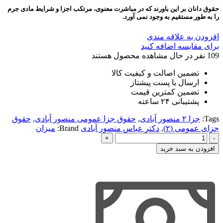
حقوق دانان بر این باورند که در مباشرت معنوی، مرتکب اجزا و شرایط مادی جرم
را به طور مستقیم به وجود نمی آورد.
افزودن به علاقه مندی
برای مقایسه اضافه کنید
109
نفر در حال مشاهده محصول هستند
تضمین اصالت و کیفیت کالا
ارسال با پست پیشتاز
تضمین کمترین قیمت
پشتیبانی ۲۴ ساعته
Tags:
جزا ۲ منصور آبادی
,
حقوق جزا عمومی منصور آبادی
,
حقوق
جزای عمومی (۲)
,
دکتر عباس منصور آبادی
Brand:
میزان
حقوق
جزای
افزودن به سبد خرید
عمومی
(۲)
منصورآبادی
عدد