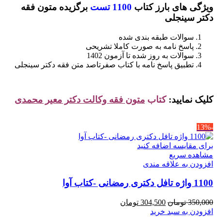
ویژگی های بارز کتاب
1100 تست
برگزیده متون فقه
بود.
است.
دکتر سینجلی
سوالات طبقه بندی شده
پاسخ نامه به صورت کاملا تشریحی
سوالات به روز شده تا آزمون 1402
تطبیق پاسخ نامه با کتاب صفرتاصد متن فقه دکتر سینجلی
کلیک نمایید:
کتاب
متون فقه وکالت دکتر معیر محمدی
-13%
برای مقایسه اضافه کنید
مشاهده سریع
افزودن به علاقه مندی
1100 واژه تافل دکتری رمضانی -کتاب آوا
قیمت
قیمت
350,000
تومان
304,500
تومان
اصلی
فعلی
افزودن به سبد خرید