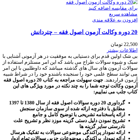
برای مقایسه اضافه کنید
مشاهده سریع
افزودن به علاقه مندی
20 دوره وکالت آزمون اصول فقه – چتردانش
22,500
تومان
اطلاعات بیشتر
بی شک اولین قدم برای دستیابی به موفقیت در هر آزمونی آشنایی با
سبک و شیوه سوالات طراح می باشد که این امر مستلزم استفاده از
سوالات آزمون های سال های گذشته میباشد که داوطلبین با این امر
می توانند سطح علمی خود را سنجیده باشندو خود را در شراط شبیه
آزمون قراردهند.
جهت سهولت مراجعه به کتاب 20 دوره اصول فقه
آزمون وکالت
توجه شما را به چند نکته در مورد ویژگی های این
کتاب جلب می نماییم
:
گرداوری 20 دوره سوالات اصول فقه از سال 1380 تا 1397
مطابق با دفترچه ارائه شده از سوی سازمان سنجش
ارائه پاسخنامه تشریحی با توضیح کامل و جامع
تشریح نمودن دلیل دستی گزینه موزد نظر و تشریح علت
نادرستی سایر گزینه ها
ارائه نمودار پراکندگی موضوعی سوالات به تفکیک هرسال
ا
رائه نمودار پراکندگی موضوعات جزیی سوالات تمام ادوار