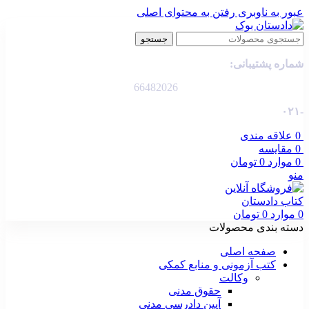
عبور به ناوبری
رفتن به محتوای اصلی
جستجو
شماره پشتیبانی:
66482026
-۰۲۱
0
علاقه مندی
0
مقایسه
0
موارد
0
تومان
منو
0
موارد
0
تومان
دسته بندی محصولات
صفحه اصلی
کتب آزمونی و منابع کمکی
وکالت
حقوق مدنی
آیین دادرسی مدنی