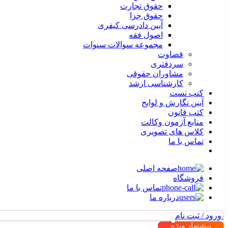
حقوق تجارت
حقوق جزا
آیین دادرسی کیفری
اصول فقه
مجموعه سوالات سنوات
قضاوت
سردفتری
مشاوران حقوقی
کارشناسی ارشد
کتب تست
آیین نگارش و لوایح
کتب قانون
منابع آزمون وکالت
کلاس های تصویری
تماس با ما
صفحه اصلی
فروشگاه
تماس با ما
درباره ما
ورود / ثبت نام
پیشنهاد ویژه