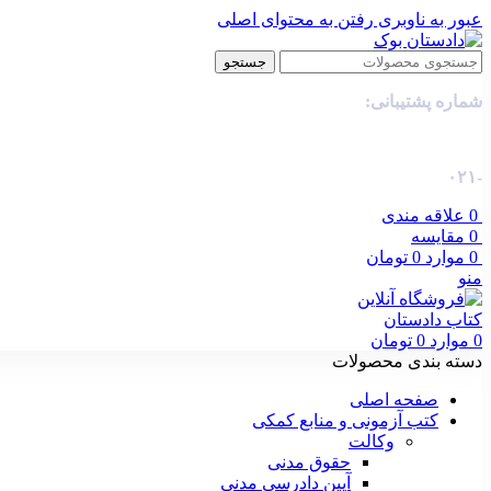
عبور به ناوبری
رفتن به محتوای اصلی
جستجو
شماره پشتیبانی:
-۰۲۱
0
علاقه مندی
0
مقایسه
0
موارد
0
تومان
منو
0
موارد
0
تومان
دسته بندی محصولات
صفحه اصلی
کتب آزمونی و منابع کمکی
وکالت
حقوق مدنی
آیین دادرسی مدنی