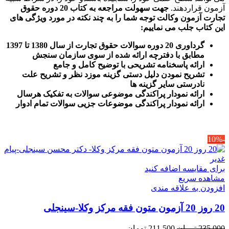
آزمون قراردهند.
جهت سهولت مراجعه به کتاب 20 دوره حقوق
تجارت آزمون وکالت
توجه شما را به چند نکته در مورد ویژگی های
این کتاب جلب می نماییم
:
گرداوری 20 دوره سوالات حقوق تجارت از سال 1380 تا 1397
مطابق با دفترچه ارائه شده از سوی سازمان سنجش
ارائه پاسخنامه تشریحی با توضیح کامل و جامع
تشریح نمودن دلیل دستی گزینه موزد نظر و تشریح علت
نادرستی سایر گزینه ها
ارائه نمودار پراکندگی موضوعی سوالات به تفکیک هرسال
ا
رائه نمودار پراکندگی موضوعات جزیی سوالات تمام ادوار
-10%
برای مقایسه اضافه کنید
مشاهده سریع
افزودن به علاقه مندی
20 روز 20 آزمون متون فقه مرکز وکلا-سینجلی
قیمت
قیمت
235,000
تومان
211,500
تومان