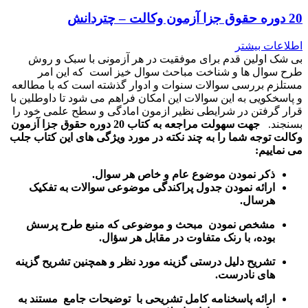
20 دوره حقوق جزا آزمون وکالت – چتردانش
اطلاعات بیشتر
بی شک اولین قدم برای موفقیت در هر آزمونی با سبک و روش
طرح سوال ها و شناخت مباحث سوال خیز است که این امر
مستلزم بررسی سوالات سنوات و ادوار گذشته است که با مطالعه
و پاسخکویی به این سوالات این امکان فراهم می شود تا داوطلین با
قرار گرفتن در شرایطی نظیر ازمون امادگی و سطح علمی خود را
بسنجند.
جهت سهولت مراجعه به کتاب 20 دوره حقوق جزا آزمون
وکالت توجه شما را به چند نکته در مورد ویژگی های این کتاب جلب
می نماییم:
ذکر نمودن موضوع عام و خاص هر سوال
.
ارائه نمودن جدول پراکندگی موضوعی سوالات به تفکیک
هرسال
.
مشخص نمودن مبحث و موضوعی که منبع طرح پرسش
بوده، با رنک متفاوت در مقابل هر سؤال.
تشریح دلیل درستی گزینه مورد نظر و همچنین تشریح گزینه
های نادرست.
ارائه پاسخنامه کامل تشریحی با توضیحات جامع مستند به