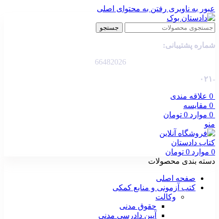
عبور به ناوبری
رفتن به محتوای اصلی
جستجو
شماره پشتیبانی:
66482026
-۰۲۱
0
علاقه مندی
0
مقایسه
0
موارد
0
تومان
منو
0
موارد
0
تومان
دسته بندی محصولات
صفحه اصلی
کتب آزمونی و منابع کمکی
وکالت
حقوق مدنی
آیین دادرسی مدنی