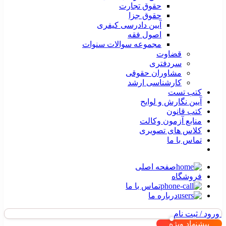
حقوق تجارت
حقوق جزا
آیین دادرسی کیفری
اصول فقه
مجموعه سوالات سنوات
قضاوت
سردفتری
مشاوران حقوقی
کارشناسی ارشد
کتب تست
آیین نگارش و لوایح
کتب قانون
منابع آزمون وکالت
کلاس های تصویری
تماس با ما
صفحه اصلی
فروشگاه
تماس با ما
درباره ما
ورود / ثبت نام
پیشنهاد ویژه