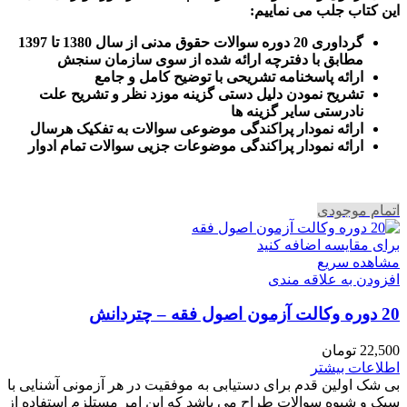
این کتاب جلب می نماییم
:
گرداوری 20 دوره سوالات حقوق مدنی از سال 1380 تا 1397
مطابق با دفترچه ارائه شده از سوی سازمان سنجش
ارائه پاسخنامه تشریحی با توضیح کامل و جامع
تشریح نمودن دلیل دستی گزینه موزد نظر و تشریح علت
نادرستی سایر گزینه ها
ارائه نمودار پراکندگی موضوعی سوالات به تفکیک هرسال
ا
رائه نمودار پراکندگی موضوعات جزیی سوالات تمام ادوار
اتمام موجودی
برای مقایسه اضافه کنید
مشاهده سریع
افزودن به علاقه مندی
20 دوره وکالت آزمون اصول فقه – چتردانش
22,500
تومان
اطلاعات بیشتر
بی شک اولین قدم برای دستیابی به موفقیت در هر آزمونی آشنایی با
سبک و شیوه سوالات طراح می باشد که این امر مستلزم استفاده از