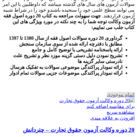
سوالات آزمون های سال های گذشته میباشد که داوطلبین با این امر
می توانند سطح علمی خود را سنجیده باشندو خود را در شراط شبیه
آزمون قراردهند.
جهت سهولت مراجعه به کتاب 20 دوره اصول فقه
آزمون وکالت
توجه شما را به چند نکته در مورد ویژگی های این
کتاب جلب می نماییم
:
گرداوری 20 دوره سوالات اصول فقه از سال 1380 تا 1397
مطابق با دفترچه ارائه شده از سوی سازمان سنجش
ارائه پاسخنامه تشریحی با توضیح کامل و جامع
تشریح نمودن دلیل دستی گزینه موزد نظر و تشریح علت
نادرستی سایر گزینه ها
ارائه نمودار پراکندگی موضوعی سوالات به تفکیک هرسال
ا
رائه نمودار پراکندگی موضوعات جزیی سوالات تمام ادوار
اتمام موجودی
برای مقایسه اضافه کنید
مشاهده سریع
افزودن به علاقه مندی
20 دوره وکالت آزمون حقوق تجارت – چتردانش