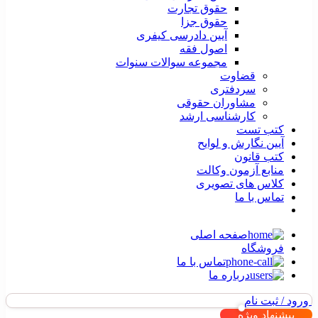
حقوق تجارت
حقوق جزا
آیین دادرسی کیفری
اصول فقه
مجموعه سوالات سنوات
قضاوت
سردفتری
مشاوران حقوقی
کارشناسی ارشد
کتب تست
آیین نگارش و لوایح
کتب قانون
منابع آزمون وکالت
کلاس های تصویری
تماس با ما
صفحه اصلی
فروشگاه
تماس با ما
درباره ما
ورود / ثبت نام
پیشنهاد ویژه