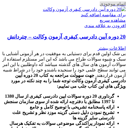
اتمام موجودی
برای مقایسه اضافه کنید
مشاهده سریع
افزودن به علاقه مندی
20 دوره آیین دادرسی کیفری آزمون وکالت – چتردانش
اطلاعات بیشتر
بی شک اولین قدم برای دستیابی به موفقیت در هر آزمونی آشنایی با
سبک و شیوه سوالات طراح می باشد که این امر مستلزم استفاده از
سوالات آزمون های سال های گذشته میباشد که داوطلبین با این امر
می توانند سطح علمی خود را سنجیده باشندو خود را در شراط شبیه
آزمون قراردهند.
جهت سهولت مراجعه به کتاب 20 دوره آیین
دادرسی کیفری آزمون وکالت
توجه شما را به چند نکته در مورد
ویژگی های این کتاب جلب می نماییم
:
گرداوری 20 دوره سوالات ایین دادرسی کیفری از سال 1380
تا 1397 مطابق با دفترچه ارائه شده از سوی سازمان سنجش
ارائه پاسخنامه تشریحی با توضیح کامل و جامع
تشریح نمودن دلیل دستی گزینه موزد نظر و تشریح علت
نادرستی سایر گزینه ها
ارائه نمودار پراکندگی موضوعی سوالات به تفکیک هرسال