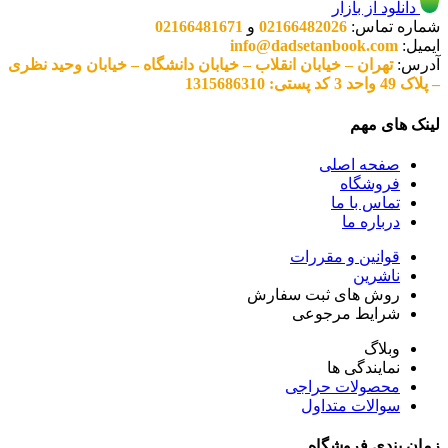
دانلود از بازار
شماره تماس:
02166482026
و
02166481671
ایمیل:
info@dadsetanbook.com
آدرس:
تهران – خیابان انقلاب – خیابان دانشگاه – خیابان وحید نظری
– پلاک 49 واحد 3 کد پستی: 1315686310
لینک های مهم
صفحه اصلی
فروشگاه
تماس با ما
درباره ما
قوانین و مقررات
ناشرین
روش های ثبت سفارش
شرایط مرجوعی
وبلاگ
نمایندگی ها
محصولات حراجی
سوالات متداول
زمان بندی فروشگاه