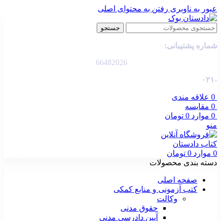
عبور به ناوبری
رفتن به محتوای اصلی
جستجو
شماره پشتیبانی:
66482026
-۰۲۱
0
علاقه مندی
0
مقایسه
0
موارد
0
تومان
منو
0
موارد
0
تومان
دسته بندی محصولات
صفحه اصلی
کتب آزمونی و منابع کمکی
وکالت
حقوق مدنی
آیین دادرسی مدنی