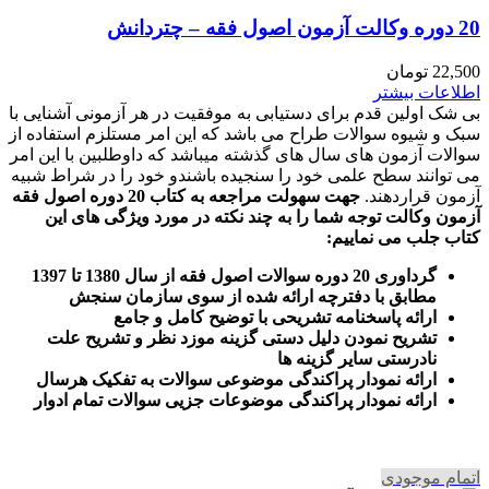
20 دوره وکالت آزمون اصول فقه – چتردانش
22,500
تومان
اطلاعات بیشتر
بی شک اولین قدم برای دستیابی به موفقیت در هر آزمونی آشنایی با
سبک و شیوه سوالات طراح می باشد که این امر مستلزم استفاده از
سوالات آزمون های سال های گذشته میباشد که داوطلبین با این امر
می توانند سطح علمی خود را سنجیده باشندو خود را در شراط شبیه
آزمون قراردهند.
جهت سهولت مراجعه به کتاب 20 دوره اصول فقه
آزمون وکالت
توجه شما را به چند نکته در مورد ویژگی های این
کتاب جلب می نماییم
:
گرداوری 20 دوره سوالات اصول فقه از سال 1380 تا 1397
مطابق با دفترچه ارائه شده از سوی سازمان سنجش
ارائه پاسخنامه تشریحی با توضیح کامل و جامع
تشریح نمودن دلیل دستی گزینه موزد نظر و تشریح علت
نادرستی سایر گزینه ها
ارائه نمودار پراکندگی موضوعی سوالات به تفکیک هرسال
ا
رائه نمودار پراکندگی موضوعات جزیی سوالات تمام ادوار
اتمام موجودی