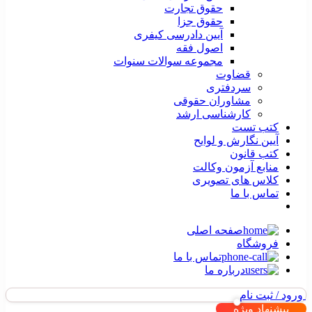
حقوق تجارت
حقوق جزا
آیین دادرسی کیفری
اصول فقه
مجموعه سوالات سنوات
قضاوت
سردفتری
مشاوران حقوقی
کارشناسی ارشد
کتب تست
آیین نگارش و لوایح
کتب قانون
منابع آزمون وکالت
کلاس های تصویری
تماس با ما
صفحه اصلی
فروشگاه
تماس با ما
درباره ما
ورود / ثبت نام
پیشنهاد ویژه