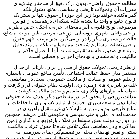
مطالعه «حقوق اراضی»، بدون درک دقیق از ساختار چندلایه‌ای
مقررات آن و تحولات تاریخی و سیاسی، نه‌تنها دشوار بلکه
گمراه‌کننده خواهد بود؛ زیرا این حوزه از حقوق، تنها بر بستر یک
قانون جامع و واحد بنا نشده، بلکه شبکه‌ای درهم‌تنیده از قوانین
موضوعه، لوایح قانونی، آیین‌نامه‌های اجرایی، احکام خاص ناظر بر
اراضی وقفی، شهری، روستایی، زراعی، مرتعی، بایر، موات، مشاع،
خالصه و بسیاری دیگر را در بر می‌گیرد. بدین‌ترتیب، فهم حقوق
اراضی نه‌فقط مستلزم شناخت متن قوانین، بلکه نیازمند تحلیل
زمینه‌های صدور، فلسفه تقنینی، نسبت آنها با اصول حاکم بر
مالکیت، و تعاملشان با نهادهای اجرایی و قضایی است.
از نظر تاریخی، تحولات حقوق اراضی در ایران، بازتابی از جدال
مستمر میان حفظ عدالت اجتماعی، تأمین منافع عمومی، پاسداری
از نظم عمومی و صیانت از مالکیت خصوصی است. در مقاطعی،
غلبه بر نابرابری‌های زمین‌داری، اولویت نظام حقوقی قرار گرفت و
به‌واسطه ابزارهای واگذاری، تقسیم و تحدید مالکیت، کوشید تا
عدالت توزیعی را محقق کند. در مقاطعی دیگر، هدف نظام حقوقی،
ساماندهی توسعه شهری، حمایت از تولید کشاورزی، یا حفاظت از
منابع طبیعی بود و زمین به‌مثابه کالای غیرمنقول راهبردی در
خدمت اهداف ملّی و حتی سیاسی و حکومتی تلقی می‌شد. همچنین
در ادواری، دولت نقش مسلط در تملک، بازتوزیع، یا واگذاری زمین
ایفا کرده و در مقاطعی دیگر، تلاش شده تا حقوق عرفی، مالکیت
سنتی و نقش نهادهای محلی در تصمیم‌گیری‌های سرزمینی به
رسمیت شناخته شود. بدین‌ترتیب، حقوق اراضی در ایران همواره در