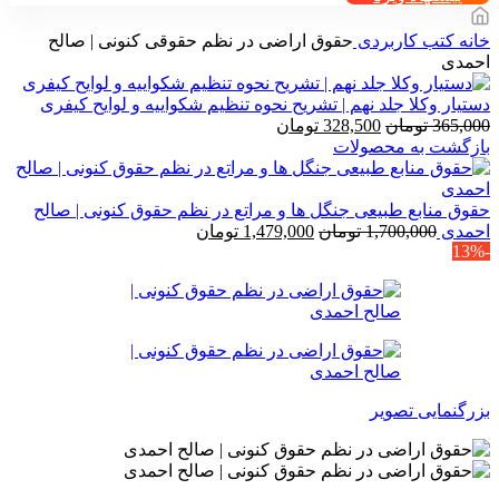
خانه
کتب کاربردی
حقوق اراضی در نظم حقوقی کنونی | صالح
احمدی
دستیار وکلا جلد نهم | تشریح نحوه تنظیم شکواییه و لوایح کیفری
قیمت
قیمت
365,000
تومان
328,500
تومان
اصلی
فعلی
بازگشت به محصولات
365,000 تومان
328,500 تومان
بود.
است.
حقوق منابع طبیعی جنگل ها و مراتع در نظم حقوق کنونی | صالح
قیمت
قیمت
احمدی
1,700,000
تومان
1,479,000
تومان
-13%
اصلی
فعلی
1,700,000 تومان
1,479,000 تومان
بود.
است.
بزرگنمایی تصویر