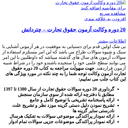
برای مقایسه اضافه کنید
مشاهده سریع
افزودن به علاقه مندی
20 دوره وکالت آزمون حقوق تجارت – چتردانش
اطلاعات بیشتر
بی شک اولین قدم برای دستیابی به موفقیت در هر آزمونی آشنایی با
سبک و شیوه سوالات طراح می باشد که این امر مستلزم استفاده از
سوالات آزمون های سال های گذشته میباشد که داوطلبین با این امر
می توانند سطح علمی خود را سنجیده باشندو خود را در شراط شبیه
آزمون قراردهند.
جهت سهولت مراجعه به کتاب 20 دوره حقوق
تجارت آزمون وکالت
توجه شما را به چند نکته در مورد ویژگی های
این کتاب جلب می نماییم
:
گرداوری 20 دوره سوالات حقوق تجارت از سال 1380 تا 1397
مطابق با دفترچه ارائه شده از سوی سازمان سنجش
ارائه پاسخنامه تشریحی با توضیح کامل و جامع
تشریح نمودن دلیل دستی گزینه موزد نظر و تشریح علت
نادرستی سایر گزینه ها
ارائه نمودار پراکندگی موضوعی سوالات به تفکیک هرسال
ا
رائه نمودار پراکندگی موضوعات جزیی سوالات تمام ادوار