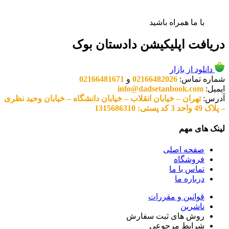
با ما همراه باشید
دریافت اپلیکیشن دادستان بوک
دانلود از بازار
شماره تماس:
02166482026
و
02166481671
ایمیل:
info@dadsetanbook.com
آدرس:
تهران – خیابان انقلاب – خیابان دانشگاه – خیابان وحید نظری
– پلاک 49 واحد 3 کد پستی: 1315686310
لینک های مهم
صفحه اصلی
فروشگاه
تماس با ما
درباره ما
قوانین و مقررات
ناشرین
روش های ثبت سفارش
شرایط مرجوعی