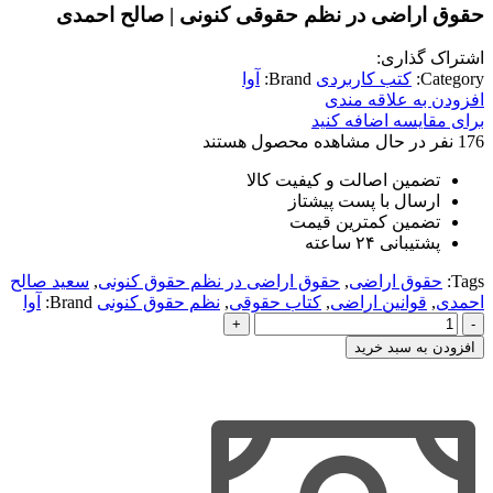
حقوق اراضی در نظم حقوقی کنونی | صالح احمدی
اشتراک گذاری:
Category:
کتب کاربردی
Brand:
آوا
افزودن به علاقه مندی
برای مقایسه اضافه کنید
176
نفر در حال مشاهده محصول هستند
تضمین اصالت و کیفیت کالا
ارسال با پست پیشتاز
تضمین کمترین قیمت
پشتیبانی ۲۴ ساعته
Tags:
حقوق اراضی
,
حقوق اراضی در نظم حقوق کنونی
,
سعید صالح
احمدی
,
قوانین اراضی
,
کتاب حقوقی
,
نظم حقوق کنونی
Brand:
آوا
حقوق
اراضی
افزودن به سبد خرید
در
نظم
حقوقی
کنونی
|
صالح
احمدی