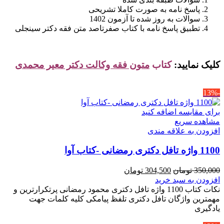
پاسخ نامه به صورت کاملا تشریحی
سوالات به روز شده تا آزمون 1402
تطبیق پاسخ نامه با کتاب صفرتاصد متن فقه دکتر سینجلی
کلیک نمایید:
کتاب
متون فقه وکالت دکتر معیر محمدی
-13%
برای مقایسه اضافه کنید
مشاهده سریع
افزودن به علاقه مندی
1100 واژه تافل دکتری رمضانی -کتاب آوا
قیمت
قیمت
350,000
تومان
304,500
تومان
اصلی
فعلی
افزودن به سبد خرید
350,000 تومان
304,500 تومان
نکات کتاب 1100 واژه تافل دکتری محمود رمضانی پرتکرارترین و
بود.
است.
مهمترین واژگان تافل دکتری تلفظ پیامکی کلیه کلمات جهت
یادگیری