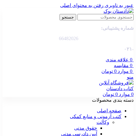
عبور به ناوبری
رفتن به محتوای اصلی
جستجو
شماره پشتیبانی:
66482026
-۰۲۱
0
علاقه مندی
0
مقایسه
0
موارد
0
تومان
منو
0
موارد
0
تومان
دسته بندی محصولات
صفحه اصلی
کتب آزمونی و منابع کمکی
وکالت
حقوق مدنی
آیین دادرسی مدنی