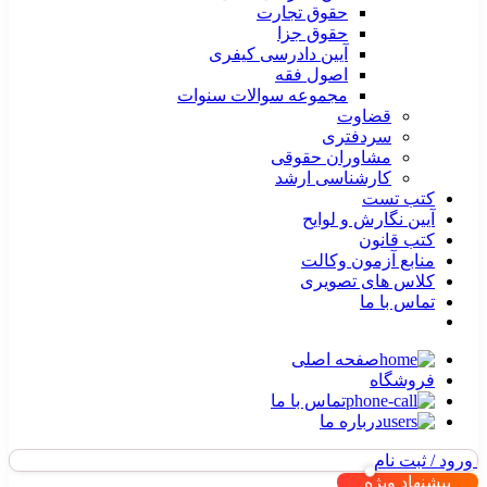
حقوق تجارت
حقوق جزا
آیین دادرسی کیفری
اصول فقه
مجموعه سوالات سنوات
قضاوت
سردفتری
مشاوران حقوقی
کارشناسی ارشد
کتب تست
آیین نگارش و لوایح
کتب قانون
منابع آزمون وکالت
کلاس های تصویری
تماس با ما
صفحه اصلی
فروشگاه
تماس با ما
درباره ما
ورود / ثبت نام
پیشنهاد ویژه