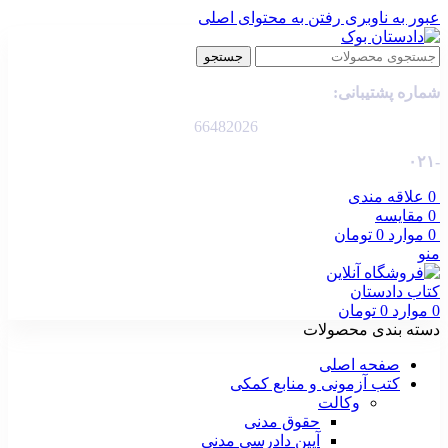
عبور به ناوبری
رفتن به محتوای اصلی
جستجو
شماره پشتیبانی:
66482026
-۰۲۱
0
علاقه مندی
0
مقایسه
0
موارد
0
تومان
منو
0
موارد
0
تومان
دسته بندی محصولات
صفحه اصلی
کتب آزمونی و منابع کمکی
وکالت
حقوق مدنی
آیین دادرسی مدنی