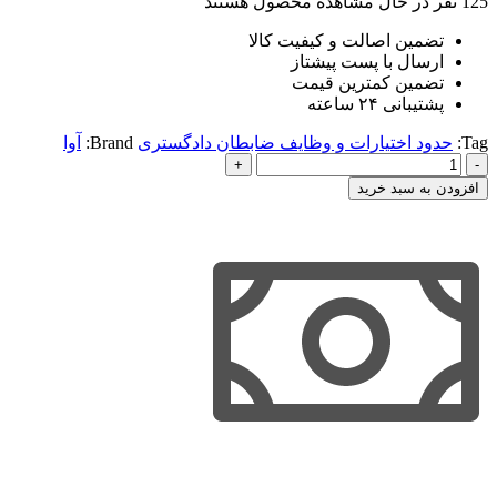
125
نفر در حال مشاهده محصول هستند
تضمین اصالت و کیفیت کالا
ارسال با پست پیشتاز
تضمین کمترین قیمت
پشتیبانی ۲۴ ساعته
Tag:
حدود اختیارات و وظایف ضابطان دادگستری
Brand:
آوا
حدود
اختیارات
افزودن به سبد خرید
و
وظایف
ضابطان
دادگستری
عدد