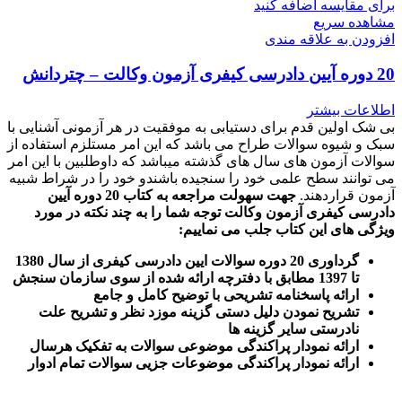
برای مقایسه اضافه کنید
مشاهده سریع
افزودن به علاقه مندی
20 دوره آیین دادرسی کیفری آزمون وکالت – چتردانش
اطلاعات بیشتر
بی شک اولین قدم برای دستیابی به موفقیت در هر آزمونی آشنایی با
سبک و شیوه سوالات طراح می باشد که این امر مستلزم استفاده از
سوالات آزمون های سال های گذشته میباشد که داوطلبین با این امر
می توانند سطح علمی خود را سنجیده باشندو خود را در شراط شبیه
آزمون قراردهند.
جهت سهولت مراجعه به کتاب 20 دوره آیین
دادرسی کیفری آزمون وکالت
توجه شما را به چند نکته در مورد
ویژگی های این کتاب جلب می نماییم
:
گرداوری 20 دوره سوالات ایین دادرسی کیفری از سال 1380
تا 1397 مطابق با دفترچه ارائه شده از سوی سازمان سنجش
ارائه پاسخنامه تشریحی با توضیح کامل و جامع
تشریح نمودن دلیل دستی گزینه موزد نظر و تشریح علت
نادرستی سایر گزینه ها
ارائه نمودار پراکندگی موضوعی سوالات به تفکیک هرسال
ا
رائه نمودار پراکندگی موضوعات جزیی سوالات تمام ادوار