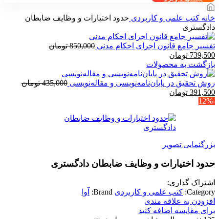
خانه
کتب علمی و کاربردی
حدود اختیارات و وظایف ضابطان
دادگستری
تفسیر جامع قانون اجرای احکام مدنی
850,000
تومان
قیمت
قیمت
739,500
تومان
اصلی
فعلی
بازگشت به محصولات
850,000 تومان
739,500 تومان
بود.
است.
روش تحقیق در پایان‌نامه‌نویسی و مقاله‌نویسی
435,000
تومان
قیمت
قیمت
391,500
تومان
-12%
اصلی
فعلی
435,000 تومان
391,500 تومان
بود.
است.
بزرگنمایی تصویر
حدود اختیارات و وظایف ضابطان دادگستری
اشتراک گذاری:
Category:
کتب علمی و کاربردی
Brand:
آوا
افزودن به علاقه مندی
برای مقایسه اضافه کنید