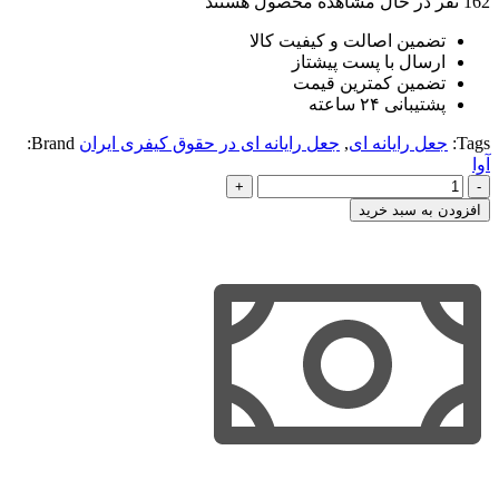
162
نفر در حال مشاهده محصول هستند
تضمین اصالت و کیفیت کالا
ارسال با پست پیشتاز
تضمین کمترین قیمت
پشتیبانی ۲۴ ساعته
Tags:
جعل رایانه ای
,
جعل رایانه ای در حقوق کیفری ایران
Brand:
آوا
جعل
رایانه
افزودن به سبد خرید
ای
در
حقوق
کیفری
ایران
|
حاجی
بیگی
عدد