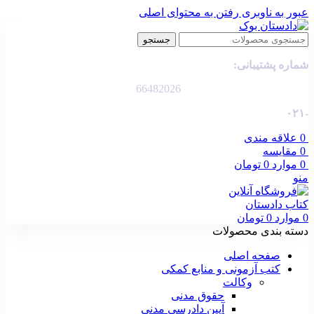
عبور به ناوبری
رفتن به محتوای اصلی
جستجو
شماره پشتیبانی:
66482026
-۰۲۱
0
علاقه مندی
0
مقایسه
0
موارد
0
تومان
منو
0
موارد
0
تومان
دسته بندی محصولات
صفحه اصلی
کتب آزمونی و منابع کمکی
وکالت
حقوق مدنی
آیین دادرسی مدنی