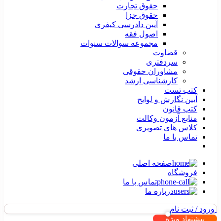
حقوق تجارت
حقوق جزا
آیین دادرسی کیفری
اصول فقه
مجموعه سوالات سنوات
قضاوت
سردفتری
مشاوران حقوقی
کارشناسی ارشد
کتب تست
آیین نگارش و لوایح
کتب قانون
منابع آزمون وکالت
کلاس های تصویری
تماس با ما
صفحه اصلی
فروشگاه
تماس با ما
درباره ما
ورود / ثبت نام
پیشنهاد ویژه