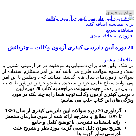
اتمام موجودی
برای مقایسه اضافه کنید
مشاهده سریع
افزودن به علاقه مندی
20 دوره آیین دادرسی کیفری آزمون وکالت – چتردانش
اطلاعات بیشتر
بی شک اولین قدم برای دستیابی به موفقیت در هر آزمونی آشنایی با
سبک و شیوه سوالات طراح می باشد که این امر مستلزم استفاده از
سوالات آزمون های سال های گذشته میباشد که داوطلبین با این امر
می توانند سطح علمی خود را سنجیده باشندو خود را در شراط شبیه
آزمون قراردهند.
جهت سهولت مراجعه به کتاب 20 دوره آیین
دادرسی کیفری آزمون وکالت
توجه شما را به چند نکته در مورد
ویژگی های این کتاب جلب می نماییم
:
گرداوری 20 دوره سوالات ایین دادرسی کیفری از سال 1380
تا 1397 مطابق با دفترچه ارائه شده از سوی سازمان سنجش
ارائه پاسخنامه تشریحی با توضیح کامل و جامع
تشریح نمودن دلیل دستی گزینه موزد نظر و تشریح علت
نادرستی سایر گزینه ها