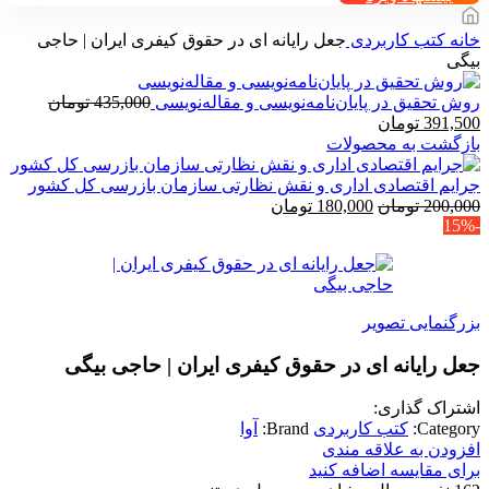
خانه
کتب کاربردی
جعل رایانه ای در حقوق کیفری ایران | حاجی
بیگی
روش تحقیق در پایان‌نامه‌نویسی و مقاله‌نویسی
435,000
تومان
قیمت
قیمت
391,500
تومان
اصلی
فعلی
بازگشت به محصولات
435,000 تومان
391,500 تومان
بود.
است.
جرایم اقتصادی اداری و نقش نظارتی سازمان بازرسی کل کشور
قیمت
قیمت
200,000
تومان
180,000
تومان
-15%
اصلی
فعلی
200,000 تومان
180,000 تومان
بود.
است.
بزرگنمایی تصویر
جعل رایانه ای در حقوق کیفری ایران | حاجی بیگی
اشتراک گذاری:
Category:
کتب کاربردی
Brand:
آوا
افزودن به علاقه مندی
برای مقایسه اضافه کنید