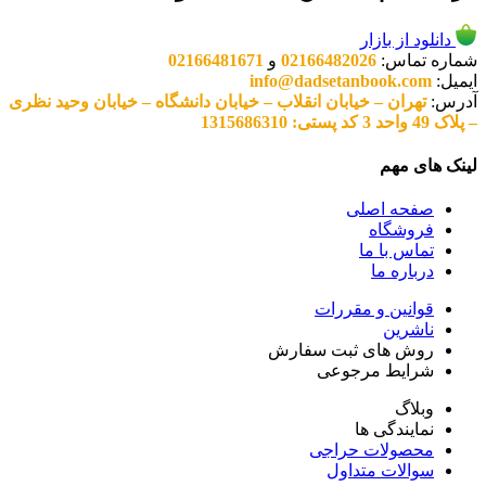
دانلود از بازار
شماره تماس:
02166482026
و
02166481671
ایمیل:
info@dadsetanbook.com
آدرس:
تهران – خیابان انقلاب – خیابان دانشگاه – خیابان وحید نظری
– پلاک 49 واحد 3 کد پستی: 1315686310
لینک های مهم
صفحه اصلی
فروشگاه
تماس با ما
درباره ما
قوانین و مقررات
ناشرین
روش های ثبت سفارش
شرایط مرجوعی
وبلاگ
نمایندگی ها
محصولات حراجی
سوالات متداول