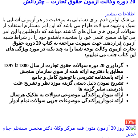
20 دوره وکالت آزمون حقوق تجارت – چتردانش
اطلاعات بیشتر
بی شک اولین قدم برای دستیابی به موفقیت در هر آزمونی آشنایی با
سبک و شیوه سوالات طراح می باشد که این امر مستلزم استفاده از
سوالات آزمون های سال های گذشته میباشد که داوطلبین با این امر
می توانند سطح علمی خود را سنجیده باشندو خود را در شراط شبیه
آزمون قراردهند.
جهت سهولت مراجعه به کتاب 20 دوره حقوق
تجارت آزمون وکالت
توجه شما را به چند نکته در مورد ویژگی های
این کتاب جلب می نماییم
:
گرداوری 20 دوره سوالات حقوق تجارت از سال 1380 تا 1397
مطابق با دفترچه ارائه شده از سوی سازمان سنجش
ارائه پاسخنامه تشریحی با توضیح کامل و جامع
تشریح نمودن دلیل دستی گزینه موزد نظر و تشریح علت
نادرستی سایر گزینه ها
ارائه نمودار پراکندگی موضوعی سوالات به تفکیک هرسال
ا
رائه نمودار پراکندگی موضوعات جزیی سوالات تمام ادوار
-10%