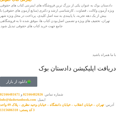
دادستان بوک به عنوان یکی از بزرگ ترین فروشگاه های اینترنتی کتاب های حقوقی
ویژه آزمون وکالت ، قضاوت ، کارشناسی ارشد و دکتری (منابع آزمون های حقوقی) با
بیش از یک دهه تجربه، با پایبندی به سه اصل کلیدی، پرداخت در محل ویژه شهر
تهران، تخفیف های ویژه و تضمین اصل‌بودن کتاب ها، موفق شده تا به فروشگاهی
جامع جهت خرید کتاب های حقوقی تبدیل شود.
با ما همراه باشید
دریافت اپلیکیشن دادستان بوک
دانلود از بازار
شماره تماس:
02166482026
و
02166481671
ایمیل:
info@dadsetanbook.com
آدرس:
تهران – خیابان انقلاب – خیابان دانشگاه – خیابان وحید نظری – پلاک 49 واحد
3 کد پستی: 1315686310