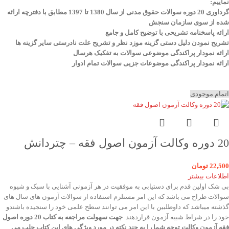
نماییم
:
گرداوری 20 دوره سوالات حقوق مدنی از سال 1380 تا 1397 مطابق با دفترچه ارائه
شده از سوی سازمان سنجش
ارائه پاسخنامه تشریحی با توضیح کامل و جامع
تشریح نمودن دلیل دستی گزینه موزد نظر و تشریح علت نادرستی سایر گزینه ها
ارائه نمودار پراکندگی موضوعی سوالات به تفکیک هرسال
ا
رائه نمودار پراکندگی موضوعات جزیی سوالات تمام ادوار
اتمام موجودی
20 دوره وکالت آزمون اصول فقه – چتردانش
22,500
تومان
اطلاعات بیشتر
بی شک اولین قدم برای دستیابی به موفقیت در هر آزمونی آشنایی با سبک و شیوه
سوالات طراح می باشد که این امر مستلزم استفاده از سوالات آزمون های سال های
گذشته میباشد که داوطلبین با این امر می توانند سطح علمی خود را سنجیده باشندو
خود را در شراط شبیه آزمون قراردهند.
جهت سهولت مراجعه به کتاب 20 دوره اصول
فقه آزمون وکالت
توجه شما را به چند نکته در مورد ویژگی های این کتاب جلب می