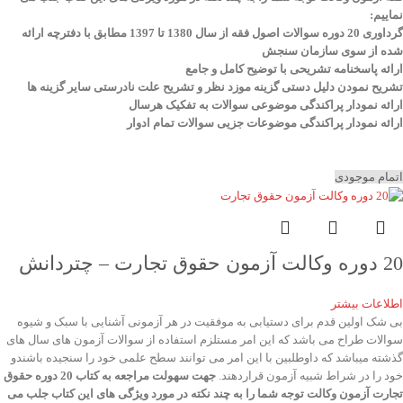
نماییم
:
گرداوری 20 دوره سوالات اصول فقه از سال 1380 تا 1397 مطابق با دفترچه ارائه
شده از سوی سازمان سنجش
ارائه پاسخنامه تشریحی با توضیح کامل و جامع
تشریح نمودن دلیل دستی گزینه موزد نظر و تشریح علت نادرستی سایر گزینه ها
ارائه نمودار پراکندگی موضوعی سوالات به تفکیک هرسال
ا
رائه نمودار پراکندگی موضوعات جزیی سوالات تمام ادوار
اتمام موجودی
20 دوره وکالت آزمون حقوق تجارت – چتردانش
اطلاعات بیشتر
بی شک اولین قدم برای دستیابی به موفقیت در هر آزمونی آشنایی با سبک و شیوه
سوالات طراح می باشد که این امر مستلزم استفاده از سوالات آزمون های سال های
گذشته میباشد که داوطلبین با این امر می توانند سطح علمی خود را سنجیده باشندو
خود را در شراط شبیه آزمون قراردهند.
جهت سهولت مراجعه به کتاب 20 دوره حقوق
تجارت آزمون وکالت
توجه شما را به چند نکته در مورد ویژگی های این کتاب جلب می