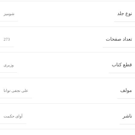
نوع جلد
شومیز
تعداد صفحات
273
قطع کتاب
وزیری
مولف
علی نجفی توانا
ناشر
آوای حکمت