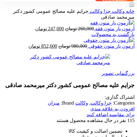
خانه
وکالت
جزا وکالت
جرایم علیه مصالح عمومی کشور دکتر
میرمحمد صادقی
قیمت
قیمت
آزمون یار متون فقه
260,000
تومان
247,000
تومان
اصلی
فعلی
بازگشت به محصولات
260,000 تومان
247,000 تومان
بود.
قیمت
است.
قیمت
آزمون یار متون حقوقی
980,000
تومان
852,600
تومان
اصلی
فعلی
980,000 تومان
852,600 تومان
بود.
است.
بزرگنمایی تصویر
جرایم علیه مصالح عمومی کشور دکتر میرمحمد صادقی
اشتراک گذاری:
Categories:
جزا وکالت
,
وکالت
Brand:
میزان
افزودن به علاقه مندی
برای مقایسه اضافه کنید
115
نفر در حال مشاهده محصول هستند
تضمین اصالت و کیفیت کالا
ارسال با پست پیشتاز