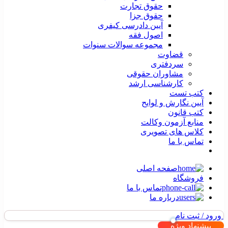
حقوق تجارت
حقوق جزا
آیین دادرسی کیفری
اصول فقه
مجموعه سوالات سنوات
قضاوت
سردفتری
مشاوران حقوقی
کارشناسی ارشد
کتب تست
آیین نگارش و لوایح
کتب قانون
منابع آزمون وکالت
کلاس های تصویری
تماس با ما
صفحه اصلی
فروشگاه
تماس با ما
درباره ما
ورود / ثبت نام
پیشنهاد ویژه