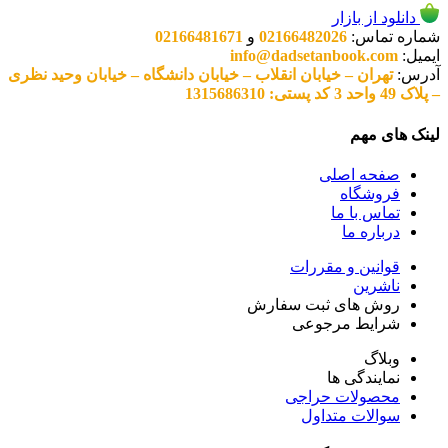
دانلود از بازار
شماره تماس:
02166482026
و
02166481671
ایمیل:
info@dadsetanbook.com
آدرس:
تهران – خیابان انقلاب – خیابان دانشگاه – خیابان وحید نظری
– پلاک 49 واحد 3 کد پستی: 1315686310
لینک های مهم
صفحه اصلی
فروشگاه
تماس با ما
درباره ما
قوانین و مقررات
ناشرین
روش های ثبت سفارش
شرایط مرجوعی
وبلاگ
نمایندگی ها
محصولات حراجی
سوالات متداول