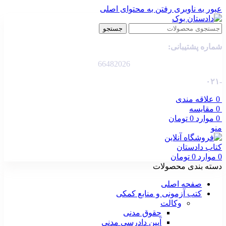
عبور به ناوبری
رفتن به محتوای اصلی
جستجو
شماره پشتیبانی:
66482026
-۰۲۱
0
علاقه مندی
0
مقایسه
0
موارد
0
تومان
منو
0
موارد
0
تومان
دسته بندی محصولات
صفحه اصلی
کتب آزمونی و منابع کمکی
وکالت
حقوق مدنی
آیین دادرسی مدنی