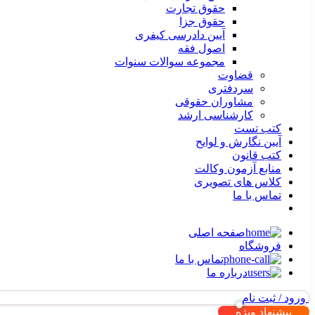
حقوق تجارت
حقوق جزا
آیین دادرسی کیفری
اصول فقه
مجموعه سوالات سنوات
قضاوت
سردفتری
مشاوران حقوقی
کارشناسی ارشد
کتب تست
آیین نگارش و لوایح
کتب قانون
منابع آزمون وکالت
کلاس های تصویری
تماس با ما
صفحه اصلی
فروشگاه
تماس با ما
درباره ما
ورود / ثبت نام
پیشنهاد ویژه