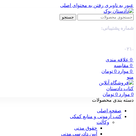
عبور به ناوبری
رفتن به محتوای اصلی
جستجو
شماره پشتیبانی:
-۰۲۱
0
علاقه مندی
0
مقایسه
0
موارد
0
تومان
منو
0
موارد
0
تومان
دسته بندی محصولات
صفحه اصلی
کتب آزمونی و منابع کمکی
وکالت
حقوق مدنی
آیین دادرسی مدنی