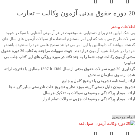
20 دوره حقوق مدنی آزمون وکالت – تجارت
اطلاعات بیشتر
بی شک اولین قدم برای دستیابی به موفقیت در هر آزمونی آشنایی با سبک و شیوه
سوالات طراح می باشد که این امر مستلزم استفاده از سوالات آزمون های سال های
گذشته میباشد که داوطلبین با این امر می توانند سطح علمی خود را سنجیده باشندو
خود را در شراط شبیه آزمون قراردهند.
جهت سهولت مراجعه به کتاب 20 دوره حقوق
مدنی آزمون وکالت
توجه شما را به چند نکته در مورد ویژگی های این کتاب جلب می
نماییم
:
گرداوری 20 دوره سوالات حقوق مدنی از سال 1380 تا 1397 مطابق با دفترچه ارائه
شده از سوی سازمان سنجش
ارائه پاسخنامه تشریحی با توضیح کامل و جامع
تشریح نمودن دلیل دستی گزینه موزد نظر و تشریح علت نادرستی سایر گزینه ها
ارائه نمودار پراکندگی موضوعی سوالات به تفکیک هرسال
ا
رائه نمودار پراکندگی موضوعات جزیی سوالات تمام ادوار
اتمام موجودی