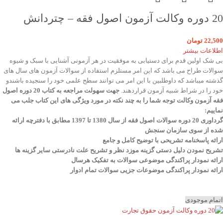
20 دوره وکالت آزمون اصول فقه – چتردانش
22,500
تومان
اطلاعات بیشتر
بی شک اولین قدم برای دستیابی به موفقیت در هر آزمونی آشنایی با سبک و شیوه
سوالات طراح می باشد که این امر مستلزم استفاده از سوالات آزمون های سال های
گذشته میباشد که داوطلبین با این امر می توانند سطح علمی خود را سنجیده باشندو
خود را در شراط شبیه آزمون قراردهند.
جهت سهولت مراجعه به کتاب 20 دوره اصول
فقه آزمون وکالت
توجه شما را به چند نکته در مورد ویژگی های این کتاب جلب می
نماییم
:
گرداوری 20 دوره سوالات اصول فقه از سال 1380 تا 1397 مطابق با دفترچه ارائه
شده از سوی سازمان سنجش
ارائه پاسخنامه تشریحی با توضیح کامل و جامع
تشریح نمودن دلیل دستی گزینه موزد نظر و تشریح علت نادرستی سایر گزینه ها
ارائه نمودار پراکندگی موضوعی سوالات به تفکیک هرسال
ا
رائه نمودار پراکندگی موضوعات جزیی سوالات تمام ادوار
اتمام موجودی