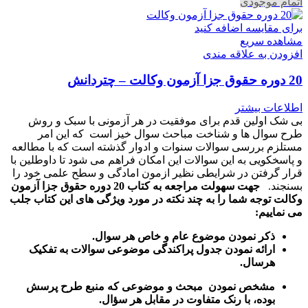
اتمام موجودی
برای مقایسه اضافه کنید
مشاهده سریع
افزودن به علاقه مندی
20 دوره حقوق جزا آزمون وکالت – چتردانش
اطلاعات بیشتر
بی شک اولین قدم برای موفقیت در هر آزمونی با سبک و روش
طرح سوال ها و شناخت مباحث سوال خیز است که این امر
مستلزم بررسی سوالات سنوات و ادوار گذشته است که با مطالعه
و پاسخکویی به این سوالات این امکان فراهم می شود تا داوطلین با
قرار گرفتن در شرایطی نظیر ازمون امادگی و سطح علمی خود را
بسنجند.
جهت سهولت مراجعه به کتاب 20 دوره حقوق جزا آزمون
وکالت توجه شما را به چند نکته در مورد ویژگی های این کتاب جلب
می نماییم:
ذکر نمودن موضوع عام و خاص هر سوال
.
ارائه نمودن جدول پراکندگی موضوعی سوالات به تفکیک
هرسال
.
مشخص نمودن مبحث و موضوعی که منبع طرح پرسش
بوده، با رنک متفاوت در مقابل هر سؤال.