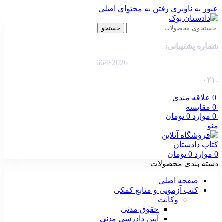
عبور به ناوبری
رفتن به محتوای اصلی
جستجو
شماره پشتیبانی:
66482026
-۰۲۱
0
علاقه مندی
0
مقایسه
0
موارد
0
تومان
منو
0
موارد
0
تومان
دسته بندی محصولات
صفحه اصلی
کتب آزمونی و منابع کمکی
وکالت
حقوق مدنی
آیین دادرسی مدنی