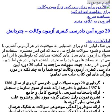
اتمام موجودی
برای مقایسه اضافه کنید
مشاهده سریع
افزودن به علاقه مندی
20 دوره آیین دادرسی کیفری آزمون وکالت – چتردانش
اطلاعات بیشتر
بی شک اولین قدم برای دستیابی به موفقیت در هر آزمونی آشنایی با
سبک و شیوه سوالات طراح می باشد که این امر مستلزم استفاده از
سوالات آزمون های سال های گذشته میباشد که داوطلبین با این امر
می توانند سطح علمی خود را سنجیده باشندو خود را در شراط شبیه
آزمون قراردهند.
جهت سهولت مراجعه به کتاب 20 دوره آیین
دادرسی کیفری آزمون وکالت
توجه شما را به چند نکته در مورد
ویژگی های این کتاب جلب می نماییم
:
گرداوری 20 دوره سوالات ایین دادرسی کیفری از سال 1380
تا 1397 مطابق با دفترچه ارائه شده از سوی سازمان سنجش
ارائه پاسخنامه تشریحی با توضیح کامل و جامع
تشریح نمودن دلیل دستی گزینه موزد نظر و تشریح علت
نادرستی سایر گزینه ها
ارائه نمودار پراکندگی موضوعی سوالات به تفکیک هرسال
ا
رائه نمودار پراکندگی موضوعات جزیی سوالات تمام ادوار