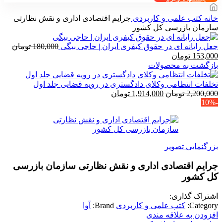
خانه
کتب علمی و کاربردی
جرایم اقتصادی اداری و نقش نظارتی
سازمان بازرسی کل کشور
جعل رایانه ای در حقوق کیفری ایران | حاجی بیگی
180,000
تومان
قیمت
قیمت
153,000
تومان
اصلی
فعلی
بازگشت به محصولات
180,000 تومان
153,000 تومان
بود.
است.
تخلفات انتظامی وکلای دادگستری در رویه قضایی جلد اول
قیمت
قیمت
2,200,000
تومان
1,914,000
تومان
-10%
اصلی
فعلی
2,200,000 تومان
1,914,000 تومان
بود.
است.
بزرگنمایی تصویر
جرایم اقتصادی اداری و نقش نظارتی سازمان بازرسی
کل کشور
اشتراک گذاری:
Category:
کتب علمی و کاربردی
Brand:
آوا
افزودن به علاقه مندی