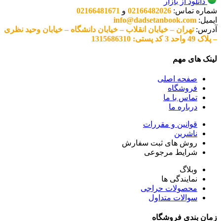
دانلود از بازار
شماره تماس:
02166482026
و
02166481671
ایمیل:
info@dadsetanbook.com
آدرس:
تهران – خیابان انقلاب – خیابان دانشگاه – خیابان وحید نظری
– پلاک 49 واحد 3 کد پستی: 1315686310
لینک های مهم
صفحه اصلی
فروشگاه
تماس با ما
درباره ما
قوانین و مقررات
ناشرین
روش های ثبت سفارش
شرایط مرجوعی
وبلاگ
نمایندگی ها
محصولات حراجی
سوالات متداول
زمان بندی فروشگاه