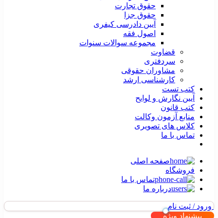
حقوق تجارت
حقوق جزا
آیین دادرسی کیفری
اصول فقه
مجموعه سوالات سنوات
قضاوت
سردفتری
مشاوران حقوقی
کارشناسی ارشد
کتب تست
آیین نگارش و لوایح
کتب قانون
منابع آزمون وکالت
کلاس های تصویری
تماس با ما
صفحه اصلی
فروشگاه
تماس با ما
درباره ما
ورود / ثبت نام
پیشنهاد ویژه