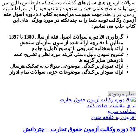
سوالات آزمون های سال های گذشته میباشد که داوطلبین با این امر
می توانند سطح علمی خود را سنجیده باشندو خود را در شراط شبیه
آزمون قراردهند.
جهت سهولت مراجعه به کتاب 20 دوره اصول فقه
آزمون وکالت
توجه شما را به چند نکته در مورد ویژگی های این
کتاب جلب می نماییم
:
گرداوری 20 دوره سوالات اصول فقه از سال 1380 تا 1397
مطابق با دفترچه ارائه شده از سوی سازمان سنجش
ارائه پاسخنامه تشریحی با توضیح کامل و جامع
تشریح نمودن دلیل دستی گزینه موزد نظر و تشریح علت
نادرستی سایر گزینه ها
ارائه نمودار پراکندگی موضوعی سوالات به تفکیک هرسال
ا
رائه نمودار پراکندگی موضوعات جزیی سوالات تمام ادوار
اتمام موجودی
برای مقایسه اضافه کنید
مشاهده سریع
افزودن به علاقه مندی
20 دوره وکالت آزمون حقوق تجارت – چتردانش