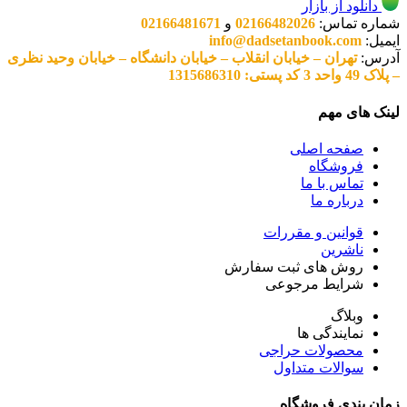
دانلود از بازار
شماره تماس:
02166482026
و
02166481671
ایمیل:
info@dadsetanbook.com
آدرس:
تهران – خیابان انقلاب – خیابان دانشگاه – خیابان وحید نظری
– پلاک 49 واحد 3 کد پستی: 1315686310
لینک های مهم
صفحه اصلی
فروشگاه
تماس با ما
درباره ما
قوانین و مقررات
ناشرین
روش های ثبت سفارش
شرایط مرجوعی
وبلاگ
نمایندگی ها
محصولات حراجی
سوالات متداول
زمان بندی فروشگاه