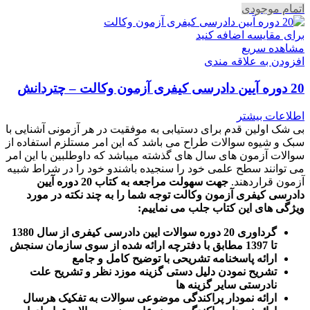
اتمام موجودی
برای مقایسه اضافه کنید
مشاهده سریع
افزودن به علاقه مندی
20 دوره آیین دادرسی کیفری آزمون وکالت – چتردانش
اطلاعات بیشتر
بی شک اولین قدم برای دستیابی به موفقیت در هر آزمونی آشنایی با
سبک و شیوه سوالات طراح می باشد که این امر مستلزم استفاده از
سوالات آزمون های سال های گذشته میباشد که داوطلبین با این امر
می توانند سطح علمی خود را سنجیده باشندو خود را در شراط شبیه
آزمون قراردهند.
جهت سهولت مراجعه به کتاب 20 دوره آیین
دادرسی کیفری آزمون وکالت
توجه شما را به چند نکته در مورد
ویژگی های این کتاب جلب می نماییم
:
گرداوری 20 دوره سوالات ایین دادرسی کیفری از سال 1380
تا 1397 مطابق با دفترچه ارائه شده از سوی سازمان سنجش
ارائه پاسخنامه تشریحی با توضیح کامل و جامع
تشریح نمودن دلیل دستی گزینه موزد نظر و تشریح علت
نادرستی سایر گزینه ها
ارائه نمودار پراکندگی موضوعی سوالات به تفکیک هرسال