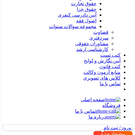
حقوق تجارت
حقوق جزا
آیین دادرسی کیفری
اصول فقه
مجموعه سوالات سنوات
قضاوت
سردفتری
مشاوران حقوقی
کارشناسی ارشد
کتب تست
آیین نگارش و لوایح
کتب قانون
منابع آزمون وکالت
کلاس های تصویری
تماس با ما
صفحه اصلی
فروشگاه
تماس با ما
درباره ما
ورود / ثبت نام
پیشنهاد ویژه