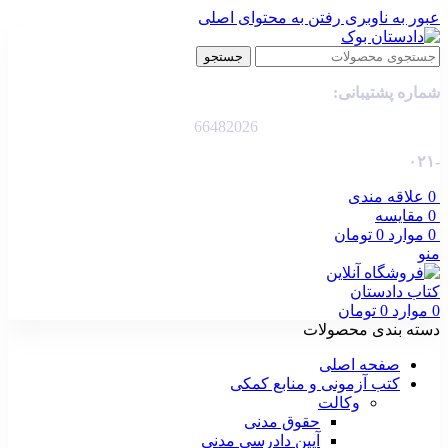
عبور به ناوبری
رفتن به محتوای اصلی
جستجو
شماره پشتیبانی:
66482026
-۰۲۱
0
علاقه مندی
0
مقایسه
0
موارد
0
تومان
منو
0
موارد
0
تومان
دسته بندی محصولات
صفحه اصلی
کتب آزمونی و منابع کمکی
وکالت
حقوق مدنی
آیین دادرسی مدنی