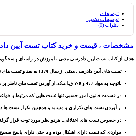
توضیحات
توضیحات تکمیلی
نظرات (0)
مشخصات ، قیمت و خرید کتاب تست آیین دا
هدف از کتاب تست آیین دادرسی مدنی ، آموزش در راستای پاسخگویی ب
تست های آیین دادرسی مدنی از سال 1379 به بعد و تست های ناظر بر قانون شوراهای حل اختلاف (قسمت مربوط به امور حقوقی) از سال 1394 در نظر گرفته شده است.
باتوجه به مواد 477 و 570 ق.ا.د.ک. از آوردن تست های ناظر بر ماده 18 اصلاحی قانون تشکیل دادگاه های عمومی و انقلاب خودداری شده است.
در قسمت قانون امور حسبی تنها تست هایی که مرتبط با قواعد 
از آوردن تست های تکراری و مشابه و همچنین تکرار تست ها
در خصوص تست های اختلافی، هردو نظر مورد توجه قرار گرفته
مواردی که تست دارای اشکال بوده و یا حتی دارای پاسخ صحیح 