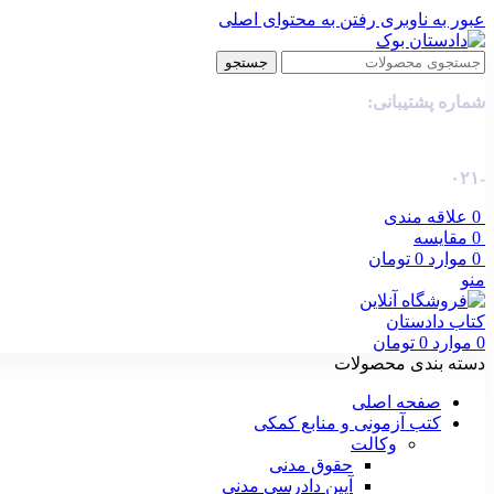
عبور به ناوبری
رفتن به محتوای اصلی
جستجو
شماره پشتیبانی:
-۰۲۱
0
علاقه مندی
0
مقایسه
0
موارد
0
تومان
منو
0
موارد
0
تومان
دسته بندی محصولات
صفحه اصلی
کتب آزمونی و منابع کمکی
وکالت
حقوق مدنی
آیین دادرسی مدنی