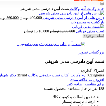
خانه
وکالت
آدم وکالت
تست آیین دادرسی مدنی شریفی
قیمت
درس هایی از آیین دادرسی مدنی شریفی
400,000
تومان
360,000
توما
اصلی
بازگشت به محصولات
400,000 ت
قیمت
قیمت
بود.
تست مدنی قربانی
1,900,000
تومان
1,710,000
تومان
اصلی
فعلی
اتمام موجودی
1,900,000 تومان
1,710,000 توما
بود.
است.
بزرگنمایی تصویر
تست آیین دادرسی مدنی شریفی
اشتراک گذاری:
Categories:
آدم وکالت
,
کتاب تست حقوقی
,
وکالت
Brand:
دکتر شهبا
افزودن به علاقه مندی
برای مقایسه اضافه کنید
188
نفر در حال مشاهده محصول هستند
تضمین اصالت و کیفیت کالا
ارسال با پست پیشتاز
تضمین کمترین قیمت