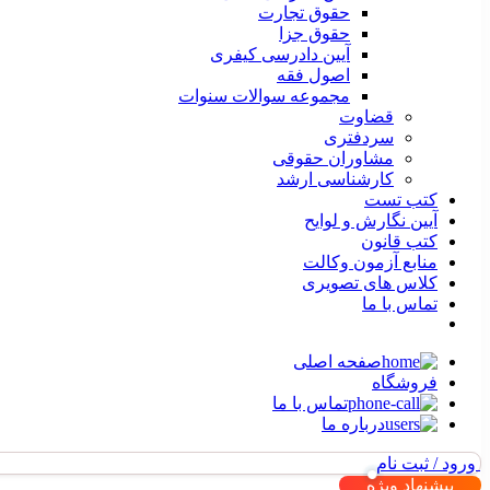
حقوق تجارت
حقوق جزا
آیین دادرسی کیفری
اصول فقه
مجموعه سوالات سنوات
قضاوت
سردفتری
مشاوران حقوقی
کارشناسی ارشد
کتب تست
آیین نگارش و لوایح
کتب قانون
منابع آزمون وکالت
کلاس های تصویری
تماس با ما
صفحه اصلی
فروشگاه
تماس با ما
درباره ما
ورود / ثبت نام
پیشنهاد ویژه