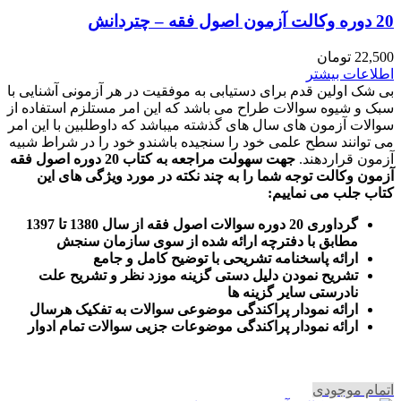
20 دوره وکالت آزمون اصول فقه – چتردانش
22,500
تومان
اطلاعات بیشتر
بی شک اولین قدم برای دستیابی به موفقیت در هر آزمونی آشنایی با
سبک و شیوه سوالات طراح می باشد که این امر مستلزم استفاده از
سوالات آزمون های سال های گذشته میباشد که داوطلبین با این امر
می توانند سطح علمی خود را سنجیده باشندو خود را در شراط شبیه
آزمون قراردهند.
جهت سهولت مراجعه به کتاب 20 دوره اصول فقه
آزمون وکالت
توجه شما را به چند نکته در مورد ویژگی های این
کتاب جلب می نماییم
:
گرداوری 20 دوره سوالات اصول فقه از سال 1380 تا 1397
مطابق با دفترچه ارائه شده از سوی سازمان سنجش
ارائه پاسخنامه تشریحی با توضیح کامل و جامع
تشریح نمودن دلیل دستی گزینه موزد نظر و تشریح علت
نادرستی سایر گزینه ها
ارائه نمودار پراکندگی موضوعی سوالات به تفکیک هرسال
ا
رائه نمودار پراکندگی موضوعات جزیی سوالات تمام ادوار
اتمام موجودی