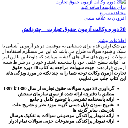
برای مقایسه اضافه کنید
مشاهده سریع
افزودن به علاقه مندی
20 دوره وکالت آزمون حقوق تجارت – چتردانش
اطلاعات بیشتر
بی شک اولین قدم برای دستیابی به موفقیت در هر آزمونی آشنایی با
سبک و شیوه سوالات طراح می باشد که این امر مستلزم استفاده از
سوالات آزمون های سال های گذشته میباشد که داوطلبین با این امر
می توانند سطح علمی خود را سنجیده باشندو خود را در شراط شبیه
آزمون قراردهند.
جهت سهولت مراجعه به کتاب 20 دوره حقوق
تجارت آزمون وکالت
توجه شما را به چند نکته در مورد ویژگی های
این کتاب جلب می نماییم
:
گرداوری 20 دوره سوالات حقوق تجارت از سال 1380 تا 1397
مطابق با دفترچه ارائه شده از سوی سازمان سنجش
ارائه پاسخنامه تشریحی با توضیح کامل و جامع
تشریح نمودن دلیل دستی گزینه موزد نظر و تشریح علت
نادرستی سایر گزینه ها
ارائه نمودار پراکندگی موضوعی سوالات به تفکیک هرسال
ا
رائه نمودار پراکندگی موضوعات جزیی سوالات تمام ادوار