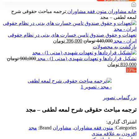
خانه
مشاوران
متون فقه مشاوران
ترجمه مباحث حقوقی شرح
لمعه لطفی – مجد
تعهدات و حقوق صندوق تامین خسارت های بدنی در نظام حقوقی
قیمت
قیمت
ایران - مجد
440,000
تومان
396,000
تومان
اصلی
فعلی
بازگشت به محصولات
440,000 تومان
396,000 تومان
بود.
است.
تشکیل قراردادها و تعهدات شهیدی (مدنی 1) - مجد
900,000
تومان
قیمت
قیمت
810,000
تومان
-10%
اصلی
فعلی
900,000 تومان
810,000 تومان
بود.
است.
بزرگنمایی تصویر
ترجمه مباحث حقوقی شرح لمعه لطفی – مجد
اشتراک گذاری:
Categories:
متون فقه مشاوران
,
مشاوران
Brand:
مجد
افزودن به علاقه مندی