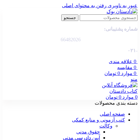
عبور به ناوبری
رفتن به محتوای اصلی
جستجو
شماره پشتیبانی:
66482026
-۰۲۱
0
علاقه مندی
0
مقایسه
0
موارد
0
تومان
منو
0
موارد
0
تومان
دسته بندی محصولات
صفحه اصلی
کتب آزمونی و منابع کمکی
وکالت
حقوق مدنی
آیین دادرسی مدنی