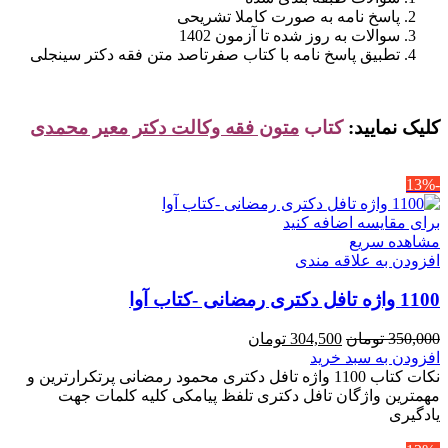
پاسخ نامه به صورت کاملا تشریحی
سوالات به روز شده تا آزمون 1402
تطبیق پاسخ نامه با کتاب صفرتاصد متن فقه دکتر سینجلی
کلیک نمایید:
کتاب
متون فقه وکالت دکتر معیر محمدی
-13%
برای مقایسه اضافه کنید
مشاهده سریع
افزودن به علاقه مندی
1100 واژه تافل دکتری رمضانی -کتاب آوا
قیمت
قیمت
350,000
تومان
304,500
تومان
اصلی
فعلی
افزودن به سبد خرید
350,000 تومان
304,500 تومان
نکات کتاب 1100 واژه تافل دکتری محمود رمضانی پرتکرارترین و
بود.
است.
مهمترین واژگان تافل دکتری تلفظ پیامکی کلیه کلمات جهت
یادگیری