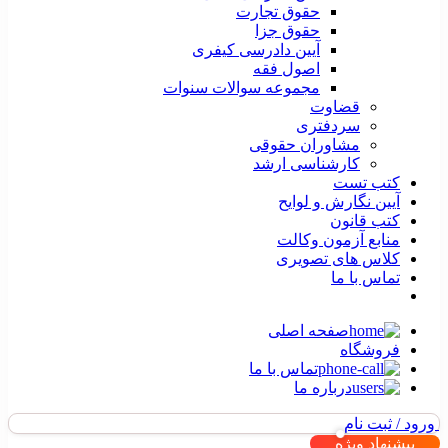
حقوق تجارت
حقوق جزا
آیین دادرسی کیفری
اصول فقه
مجموعه سوالات سنوات
قضاوت
سردفتری
مشاوران حقوقی
کارشناسی ارشد
کتب تست
آیین نگارش و لوایح
کتب قانون
منابع آزمون وکالت
کلاس های تصویری
تماس با ما
صفحه اصلی
فروشگاه
تماس با ما
درباره ما
ورود / ثبت نام
پیشنهاد ویژه