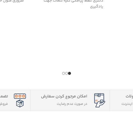
دکتری تلفظ پیامکی کلیه کلمات جهت
ضروری متون حق
یادگیری
ی
اصد متن فقه
متون
یر
لات
امکان مرجوع کردن سفارش
تضمی
ینترنت
در صورت عدم رضایت
فروش 