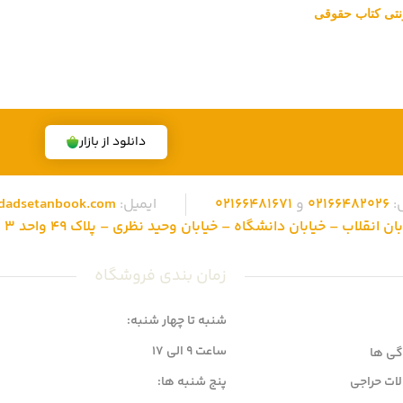
ترنتی کتاب حقوقی
قوقی ویژه آزمون وکالت ، قضاوت ، کارشناسی ارشد و دکتری (منابع آزمون ها
 تهران، تخفیف های ویژه و تضمین اصل‌بودن کتاب ها، موفق شده تا به فر
دانلود از بازار
:
02166482026
و
02166481671
ایمیل:
dadsetanbook.com
نقلاب – خیابان دانشگاه – خیابان وحید نظری – پلاک 49 واحد 3 کد پستی: 1315686310
زمان بندی فروشگاه
شنبه تا چهار شنبه:
ساعت 9 الی 17
گی ها
ات حراجی
پنج شنبه ها: