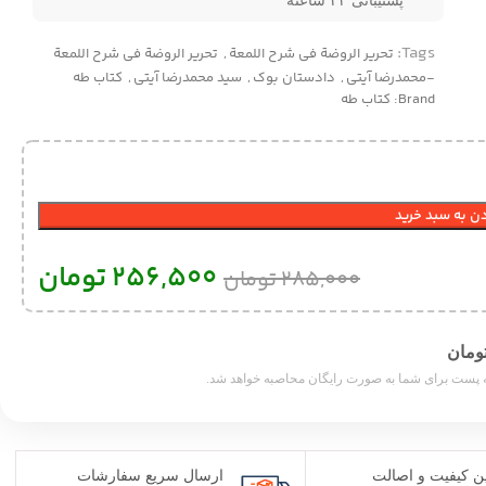
پشتیبانی ۲۴ ساعته
Tags:
تحریر الروضة فی شرح اللمعة
,
تحریر الروضة فی شرح اللمعة
-محمدرضا آیتی
,
دادستان بوک
,
سید محمدرضا آیتی
,
کتاب طه
Brand:
کتاب طه
ن به سبد خرید
256,500
تومان
285,000
تومان
ن کیفیت و اصالت
ارسال سریع سفارشات