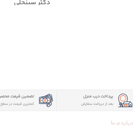
دکتر سینجلی
سوالات طبقه بندی شده
پاسخ نامه به صورت کاملا تشریح
سوالات به روز شده تا آزمون 1402
تطبیق پاسخ نامه با کتاب صفرت
دکتر سینجلی
کلیک نمایید:
کتاب
فقه وکالت دکتر مع
محمدی
پرداخت درب منزل
تضمین قیمت محصو
بعد از دریافت سفارش
کمترین قیمت در سطح ا
درباره ی ما