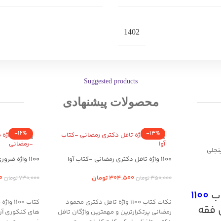
1402
Suggested products
محصولات پیشنهادی
-12%
-13%
1100 واژه تافل دکتری رمضانی -کتاب آوا
1100 واژه ضروری متون حقوقی -رمضانی
304,500
تومان
0
350,000
تومان
730,000
تومان
اب
1100
افزودن به سبد خرید
افزودن به سب
نکات کتاب 1100 واژه تافل دکتری محمود
کتاب 0
 فقه
رمضانی پرتکرارترین و مهمترین واژگان تافل