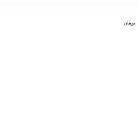
قیمت
تومان
فعلی
1,750,000 تومان
1,522,500 تومان
است.