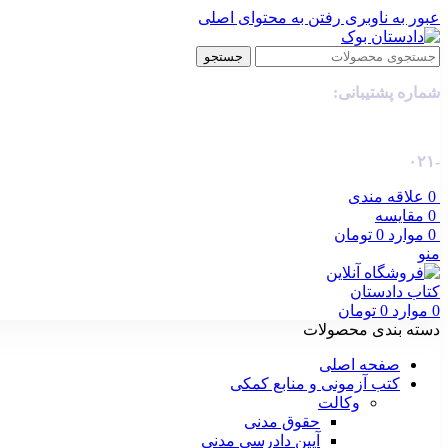
عبور به ناوبری
رفتن به محتوای اصلی
جستجو
شماره پشتیبانی:
-۰۲۱
0
علاقه مندی
0
مقایسه
0
موارد
0
تومان
منو
0
موارد
0
تومان
دسته بندی محصولات
صفحه اصلی
کتب آزمونی و منابع کمکی
وکالت
حقوق مدنی
آیین دادرسی مدنی