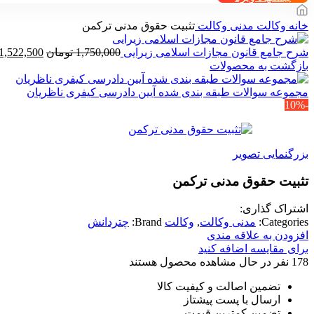
خانه
وکالت
مدنی وکالت
تثبیت حقوق مدنی ترکمن
قیمت
شرح جامع قانون مجازات اسلامی زیرایی
1,750,000
تومان
1,522,500
اصلی
بازگشت به محصولات
بود.
مجموعه سوالات طبقه بندی شده آیین دادرسی کیفری ناظریان
-10%
بزرگنمایی تصویر
تثبیت حقوق مدنی ترکمن
اشتراک گذاری:
Categories:
مدنی وکالت
,
وکالت
Brand:
چتردانش
افزودن به علاقه مندی
برای مقایسه اضافه کنید
178
نفر در حال مشاهده محصول هستند
تضمین اصالت و کیفیت کالا
ارسال با پست پیشتاز
تضمین کمترین قیمت