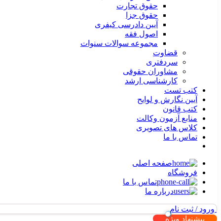
حقوق تجارت
حقوق جزا
آیین دادرسی کیفری
اصول فقه
مجموعه سوالات سنوات
قضاوت
سردفتری
مشاوران حقوقی
کارشناسی ارشد
کتب تست
آیین نگارش و لوایح
کتب قانون
منابع آزمون وکالت
کلاس های تصویری
تماس با ما
صفحه اصلی
فروشگاه
تماس با ما
درباره ما
ورود / ثبت نام
پیشنهاد ویژه