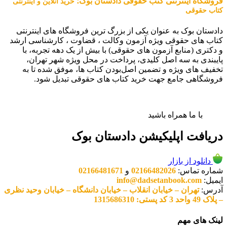
فروشگاه اینترنتی کتب حقوقی دادستان بوک؛
خرید آنلاین و اینترنتی
کتاب حقوقی
دادستان بوک به عنوان یکی از بزرگ ترین فروشگاه های اینترنتی
کتاب های حقوقی ویژه آزمون وکالت ، قضاوت ، کارشناسی ارشد
و دکتری (منابع آزمون های حقوقی) با بیش از یک دهه تجربه، با
پایبندی به سه اصل کلیدی، پرداخت در محل ویژه شهر تهران،
تخفیف های ویژه و تضمین اصل‌بودن کتاب ها، موفق شده تا به
فروشگاهی جامع جهت خرید کتاب های حقوقی تبدیل شود.
با ما همراه باشید
دریافت اپلیکیشن دادستان بوک
دانلود از بازار
شماره تماس:
02166482026
و
02166481671
ایمیل:
info@dadsetanbook.com
آدرس:
تهران – خیابان انقلاب – خیابان دانشگاه – خیابان وحید نظری
– پلاک 49 واحد 3 کد پستی: 1315686310
لینک های مهم