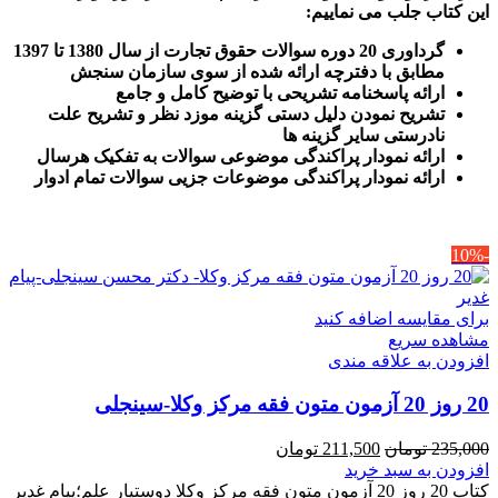
این کتاب جلب می نماییم
:
گرداوری 20 دوره سوالات حقوق تجارت از سال 1380 تا 1397
مطابق با دفترچه ارائه شده از سوی سازمان سنجش
ارائه پاسخنامه تشریحی با توضیح کامل و جامع
تشریح نمودن دلیل دستی گزینه موزد نظر و تشریح علت
نادرستی سایر گزینه ها
ارائه نمودار پراکندگی موضوعی سوالات به تفکیک هرسال
ا
رائه نمودار پراکندگی موضوعات جزیی سوالات تمام ادوار
-10%
برای مقایسه اضافه کنید
مشاهده سریع
افزودن به علاقه مندی
20 روز 20 آزمون متون فقه مرکز وکلا-سینجلی
قیمت
قیمت
235,000
تومان
211,500
تومان
اصلی
فعلی
افزودن به سبد خرید
235,000 تومان
211,500 تومان
کتاب 20 روز 20 آزمون متون فقه مرکز وکلا دوستیار علم؛پیام غدیر