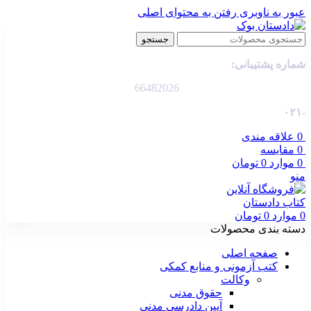
عبور به ناوبری
رفتن به محتوای اصلی
جستجو
شماره پشتیبانی:
66482026
-۰۲۱
0
علاقه مندی
0
مقایسه
0
موارد
0
تومان
منو
0
موارد
0
تومان
دسته بندی محصولات
صفحه اصلی
کتب آزمونی و منابع کمکی
وکالت
حقوق مدنی
آیین دادرسی مدنی