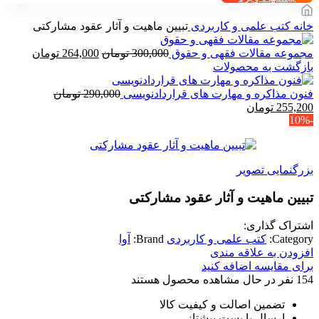
خانه
کتب علمی و کاربردی
تبیین ماهیت و آثار عقود مشارکتی
قیمت
قیمت
مجموعه مقالات فقهی و حقوق
300,000
تومان
264,000
تومان
اصلی
فعلی
بازگشت به محصولات
300,000 تومان
بود.
است.
فنون مذاکره و مهارت های قراردادنویسی
290,000
تومان
قیمت
قیمت
255,200
تومان
-10%
اصلی
فعلی
290,000 تومان
255,200 تومان
بود.
است.
بزرگنمایی تصویر
تبیین ماهیت و آثار عقود مشارکتی
اشتراک گذاری:
Category:
کتب علمی و کاربردی
Brand:
آوا
افزودن به علاقه مندی
برای مقایسه اضافه کنید
154
نفر در حال مشاهده محصول هستند
تضمین اصالت و کیفیت کالا
ارسال با پست پیشتاز