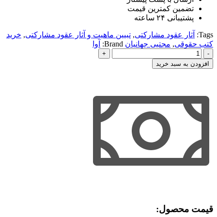
تضمین کمترین قیمت
پشتیبانی ۲۴ ساعته
Tags:
آثار عقود مشارکتی
,
تبیین ماهیت و آثار عقود مشارکتی
,
خرید
کتب حقوقی
,
مجتبی جهانیان
Brand:
آوا
تبیین
ماهیت
افزودن به سبد خرید
و
آثار
عقود
مشارکتی
عدد
قیمت محصول:​