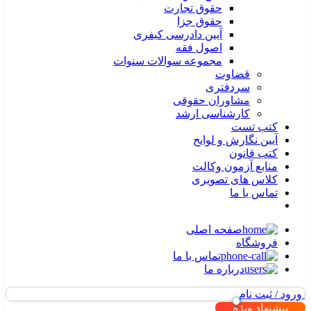
حقوق تجارت
حقوق جزا
آیین دادرسی کیفری
اصول فقه
مجموعه سوالات سنوات
قضاوت
سردفتری
مشاوران حقوقی
کارشناسی ارشد
کتب تست
آیین نگارش و لوایح
کتب قانون
منابع آزمون وکالت
کلاس های تصویری
تماس با ما
صفحه اصلی
فروشگاه
تماس با ما
درباره ما
ورود / ثبت نام
پیشنهاد ویژه