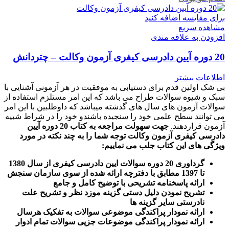
برای مقایسه اضافه کنید
مشاهده سریع
افزودن به علاقه مندی
20 دوره آیین دادرسی کیفری آزمون وکالت – چتردانش
اطلاعات بیشتر
بی شک اولین قدم برای دستیابی به موفقیت در هر آزمونی آشنایی با
سبک و شیوه سوالات طراح می باشد که این امر مستلزم استفاده از
سوالات آزمون های سال های گذشته میباشد که داوطلبین با این امر
می توانند سطح علمی خود را سنجیده باشندو خود را در شراط شبیه
آزمون قراردهند.
جهت سهولت مراجعه به کتاب 20 دوره آیین
دادرسی کیفری آزمون وکالت
توجه شما را به چند نکته در مورد
ویژگی های این کتاب جلب می نماییم
:
گرداوری 20 دوره سوالات ایین دادرسی کیفری از سال 1380
تا 1397 مطابق با دفترچه ارائه شده از سوی سازمان سنجش
ارائه پاسخنامه تشریحی با توضیح کامل و جامع
تشریح نمودن دلیل دستی گزینه موزد نظر و تشریح علت
نادرستی سایر گزینه ها
ارائه نمودار پراکندگی موضوعی سوالات به تفکیک هرسال
ا
رائه نمودار پراکندگی موضوعات جزیی سوالات تمام ادوار