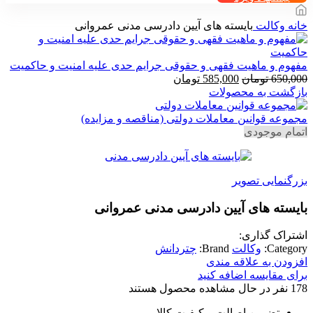
خانه
وکالت
بایسته های آیین دادرسی مدنی عمروانی
مفهوم و ماهیت فقهی و حقوقی جرایم حدی علیه امنیت و حاکمیت
قیمت
قیمت
650,000
تومان
585,000
تومان
اصلی
فعلی
بازگشت به محصولات
650,000 تومان
585,000 تومان
بود.
است.
مجموعه قوانین معاملات دولتی (مناقصه و مزایده)
اتمام موجودی
بزرگنمایی تصویر
بایسته های آیین دادرسی مدنی عمروانی
اشتراک گذاری:
Category:
وکالت
Brand:
چتردانش
افزودن به علاقه مندی
برای مقایسه اضافه کنید
178
نفر در حال مشاهده محصول هستند
تضمین اصالت و کیفیت کالا