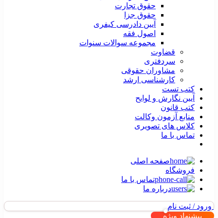
حقوق تجارت
حقوق جزا
آیین دادرسی کیفری
اصول فقه
مجموعه سوالات سنوات
قضاوت
سردفتری
مشاوران حقوقی
کارشناسی ارشد
کتب تست
آیین نگارش و لوایح
کتب قانون
منابع آزمون وکالت
کلاس های تصویری
تماس با ما
صفحه اصلی
فروشگاه
تماس با ما
درباره ما
ورود / ثبت نام
پیشنهاد ویژه