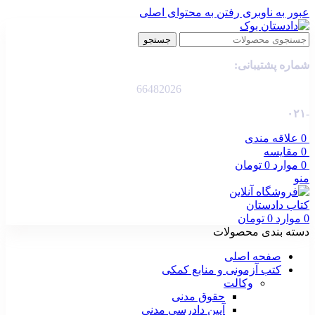
عبور به ناوبری
رفتن به محتوای اصلی
جستجو
شماره پشتیبانی:
66482026
-۰۲۱
0
علاقه مندی
0
مقایسه
0
موارد
0
تومان
منو
0
موارد
0
تومان
دسته بندی محصولات
صفحه اصلی
کتب آزمونی و منابع کمکی
وکالت
حقوق مدنی
آیین دادرسی مدنی