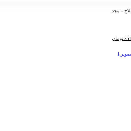
لاح – مجد
قیمت
351
تومان
فعلی
390,000 تومان
351,000 تومان
است.