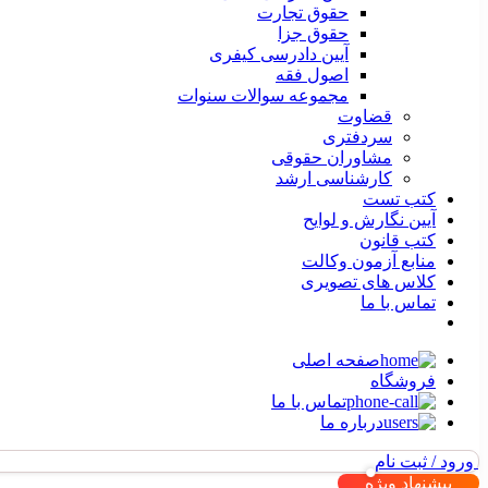
حقوق تجارت
حقوق جزا
آیین دادرسی کیفری
اصول فقه
مجموعه سوالات سنوات
قضاوت
سردفتری
مشاوران حقوقی
کارشناسی ارشد
کتب تست
آیین نگارش و لوایح
کتب قانون
منابع آزمون وکالت
کلاس های تصویری
تماس با ما
صفحه اصلی
فروشگاه
تماس با ما
درباره ما
ورود / ثبت نام
پیشنهاد ویژه