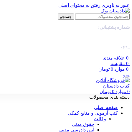
عبور به ناوبری
رفتن به محتوای اصلی
جستجو
شماره پشتیبانی:
-۰۲۱
0
علاقه مندی
0
مقایسه
0
موارد
0
تومان
منو
0
موارد
0
تومان
دسته بندی محصولات
صفحه اصلی
کتب آزمونی و منابع کمکی
وکالت
حقوق مدنی
آیین دادرسی مدنی