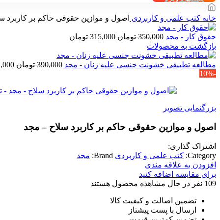
خانه
کتب علمی و کاربردی
اصول و موازین حقوقی حاکم بر کاربرد س
قیمت
قیمت
حقوق کار - مجد
350,000
تومان
315,000
تومان
اصلی
فعلی
بازگشت به محصولات
350,000 تومان
315,000 تومان
بود.
است.
قیمت
مطالعه تطبیقی خشونت جنسی علیه زنان - مجد
390,000
تومان
,000
-10%
اصلی
بود.
بزرگنمایی تصویر
اصول و موازین حقوقی حاکم بر کاربرد سلاح – مجد
اشتراک گذاری:
Category:
کتب علمی و کاربردی
Brand:
مجد
افزودن به علاقه مندی
برای مقایسه اضافه کنید
109
نفر در حال مشاهده محصول هستند
تضمین اصالت و کیفیت کالا
ارسال با پست پیشتاز
تضمین کمترین قیمت