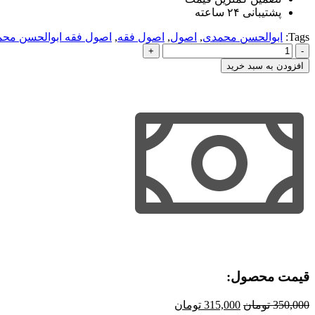
پشتیبانی ۲۴ ساعته
Tags:
ابوالحسن محمدی
,
اصول
,
اصول فقه
,
اصول فقه ابوالحسن مح
اصول
فقه
افزودن به سبد خرید
ابوالحسن
محمدی
عدد
قیمت محصول:​
قیمت
قیمت
350,000
تومان
315,000
تومان