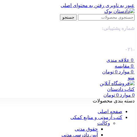
عبور به ناوبری
رفتن به محتوای اصلی
جستجو
شماره پشتیبانی:
-۰۲۱
0
علاقه مندی
0
مقایسه
0
موارد
0
تومان
منو
0
موارد
0
تومان
دسته بندی محصولات
صفحه اصلی
کتب آزمونی و منابع کمکی
وکالت
حقوق مدنی
آیین دادرسی مدنی