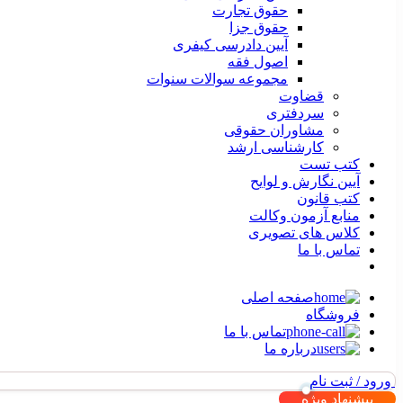
حقوق تجارت
حقوق جزا
آیین دادرسی کیفری
اصول فقه
مجموعه سوالات سنوات
قضاوت
سردفتری
مشاوران حقوقی
کارشناسی ارشد
کتب تست
آیین نگارش و لوایح
کتب قانون
منابع آزمون وکالت
کلاس های تصویری
تماس با ما
صفحه اصلی
فروشگاه
تماس با ما
درباره ما
ورود / ثبت نام
پیشنهاد ویژه