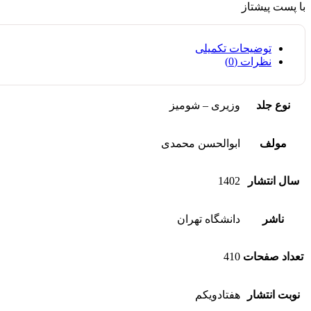
با پست پیشتاز
توضیحات تکمیلی
نظرات (0)
نوع جلد
وزیری – شومیز
مولف
ابوالحسن محمدی
سال انتشار
1402
ناشر
دانشگاه تهران
تعداد صفحات
410
نوبت انتشار
هفتادویکم