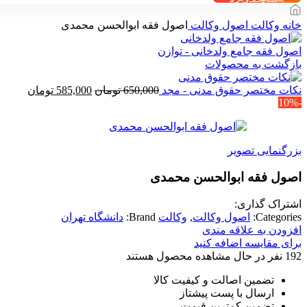
خانه
وکالت
اصول وکالت
اصول فقه ابوالحسن محمدی
اصول فقه جامع ولدخانی - توازن
بازگشت به محصولات
قیمت
قیمت
نکات مختصر حقوق مدنی - مجد
650,000
تومان
585,000
تومان
-10%
اصلی
فعلی
650,000 تومان
بود.
است.
بزرگنمایی تصویر
اصول فقه ابوالحسن محمدی
اشتراک گذاری:
Categories:
اصول وکالت
,
وکالت
Brand:
دانشگاه تهران
افزودن به علاقه مندی
برای مقایسه اضافه کنید
192
نفر در حال مشاهده محصول هستند
تضمین اصالت و کیفیت کالا
ارسال با پست پیشتاز
تضمین کمترین قیمت