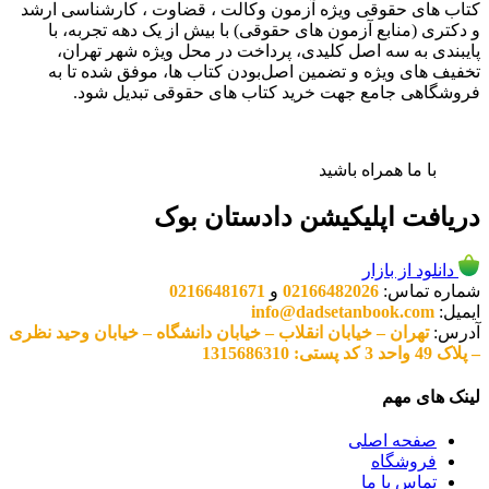
کتاب های حقوقی ویژه آزمون وکالت ، قضاوت ، کارشناسی ارشد
و دکتری (منابع آزمون های حقوقی) با بیش از یک دهه تجربه، با
پایبندی به سه اصل کلیدی، پرداخت در محل ویژه شهر تهران،
تخفیف های ویژه و تضمین اصل‌بودن کتاب ها، موفق شده تا به
فروشگاهی جامع جهت خرید کتاب های حقوقی تبدیل شود.
با ما همراه باشید
دریافت اپلیکیشن دادستان بوک
دانلود از بازار
شماره تماس:
02166482026
و
02166481671
ایمیل:
info@dadsetanbook.com
آدرس:
تهران – خیابان انقلاب – خیابان دانشگاه – خیابان وحید نظری
– پلاک 49 واحد 3 کد پستی: 1315686310
لینک های مهم
صفحه اصلی
فروشگاه
تماس با ما