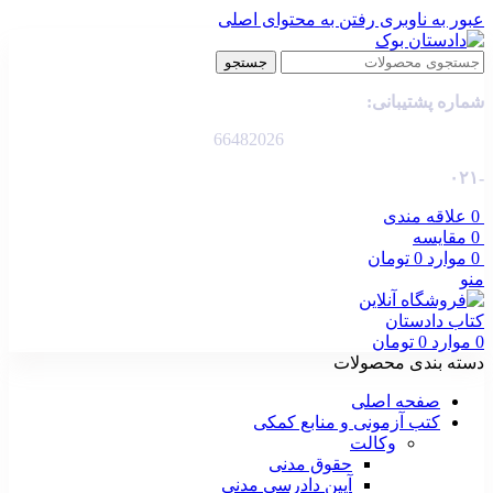
عبور به ناوبری
رفتن به محتوای اصلی
جستجو
شماره پشتیبانی:
66482026
-۰۲۱
0
علاقه مندی
0
مقایسه
0
موارد
0
تومان
منو
0
موارد
0
تومان
دسته بندی محصولات
صفحه اصلی
کتب آزمونی و منابع کمکی
وکالت
حقوق مدنی
آیین دادرسی مدنی