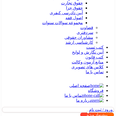
حقوق تجارت
حقوق جزا
آیین دادرسی کیفری
اصول فقه
مجموعه سوالات سنوات
قضاوت
سردفتری
مشاوران حقوقی
کارشناسی ارشد
کتب تست
آیین نگارش و لوایح
کتب قانون
منابع آزمون وکالت
کلاس های تصویری
تماس با ما
صفحه اصلی
فروشگاه
تماس با ما
درباره ما
ورود / ثبت نام
پیشنهاد ویژه