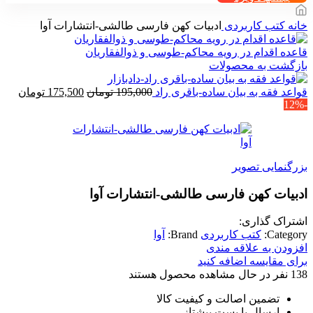
خانه
کتب کاربردی
ادبیات کهن فارسی طالشی-انتشارات آوا
قاعده اقدام در رویه محاکم-طوسی و ذوالفقاریان
بازگشت به محصولات
قیمت
قیم
قواعد فقه به بیان ساده-باقری راد
195,000
تومان
175,500
تومان
-12%
اصلی
فعلی
195,000 تومان
بود.
است
بزرگنمایی تصویر
ادبیات کهن فارسی طالشی-انتشارات آوا
اشتراک گذاری:
Category:
کتب کاربردی
Brand:
آوا
افزودن به علاقه مندی
برای مقایسه اضافه کنید
138
نفر در حال مشاهده محصول هستند
تضمین اصالت و کیفیت کالا
ارسال با پست پیشتاز