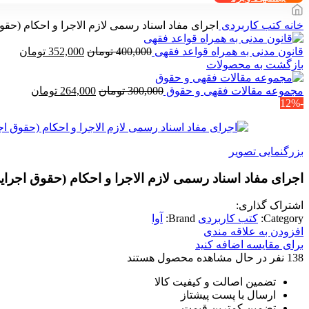
خانه
کتب کاربردی
اجرای مفاد اسناد رسمی لازم الاجرا و احکام (حق
قیمت
قیمت
قانون مدنی به همراه قواعد فقهی
400,000
تومان
352,000
تومان
اصلی
فعلی
بازگشت به محصولات
400,000 تومان
قیمت
بود.
قیمت
است.
مجموعه مقالات فقهی و حقوق
300,000
تومان
264,000
تومان
-12%
اصلی
فعلی
300,000 تومان
بود.
است.
بزرگنمایی تصویر
اجرای مفاد اسناد رسمی لازم الاجرا و احکام (حقوق اجرا
اشتراک گذاری:
Category:
کتب کاربردی
Brand:
آوا
افزودن به علاقه مندی
برای مقایسه اضافه کنید
138
نفر در حال مشاهده محصول هستند
تضمین اصالت و کیفیت کالا
ارسال با پست پیشتاز
تضمین کمترین قیمت