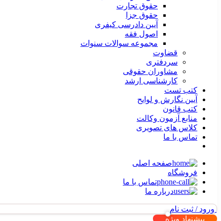
حقوق تجارت
حقوق جزا
آیین دادرسی کیفری
اصول فقه
مجموعه سوالات سنوات
قضاوت
سردفتری
مشاوران حقوقی
کارشناسی ارشد
کتب تست
آیین نگارش و لوایح
کتب قانون
منابع آزمون وکالت
کلاس های تصویری
تماس با ما
صفحه اصلی
فروشگاه
تماس با ما
درباره ما
ورود / ثبت نام
پیشنهاد ویژه