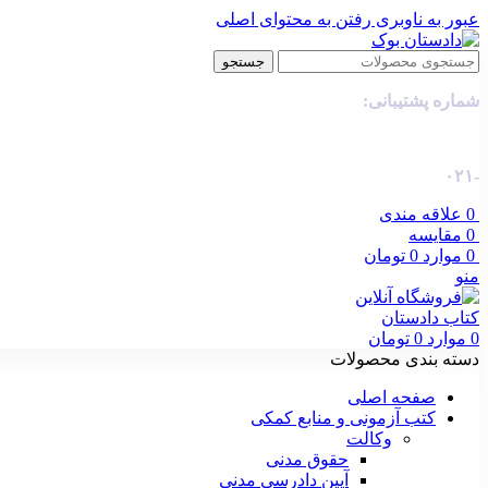
عبور به ناوبری
رفتن به محتوای اصلی
جستجو
شماره پشتیبانی:
-۰۲۱
0
علاقه مندی
0
مقایسه
0
موارد
0
تومان
منو
0
موارد
0
تومان
دسته بندی محصولات
صفحه اصلی
کتب آزمونی و منابع کمکی
وکالت
حقوق مدنی
آیین دادرسی مدنی