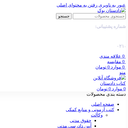
عبور به ناوبری
رفتن به محتوای اصلی
جستجو
شماره پشتیبانی:
-۰۲۱
0
علاقه مندی
0
مقایسه
0
موارد
0
تومان
منو
0
موارد
0
تومان
دسته بندی محصولات
صفحه اصلی
کتب آزمونی و منابع کمکی
وکالت
حقوق مدنی
آیین دادرسی مدنی