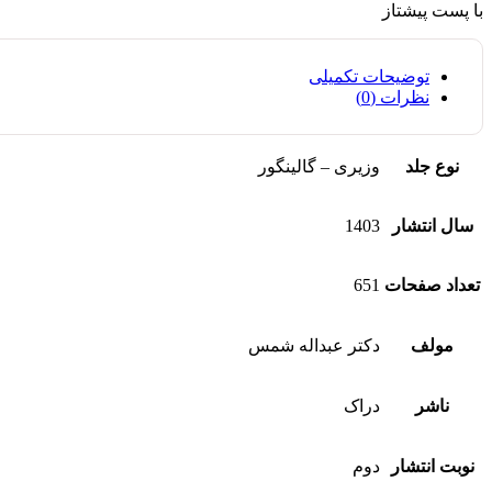
با پست پیشتاز
توضیحات تکمیلی
نظرات (0)
نوع جلد
وزیری – گالینگور
سال انتشار
1403
تعداد صفحات
651
مولف
دکتر عبداله شمس
ناشر
دراک
نوبت انتشار
دوم