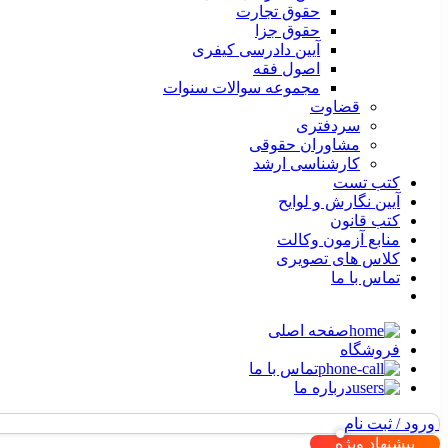
حقوق تجارت
حقوق جزا
آیین دادرسی کیفری
اصول فقه
مجموعه سوالات سنوات
قضاوت
سردفتری
مشاوران حقوقی
کارشناسی ارشد
کتب تست
آیین نگارش و لوایح
کتب قانون
منابع آزمون وکالت
کلاس های تصویری
تماس با ما
صفحه اصلی
فروشگاه
تماس با ما
درباره ما
ورود / ثبت نام
پیشنهاد ویژه