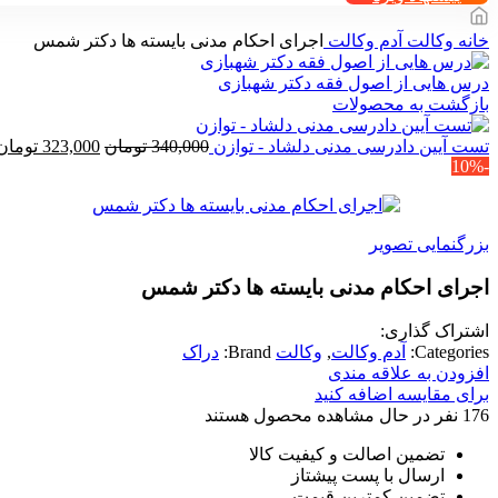
خانه
وکالت
آدم وکالت
اجرای احکام مدنی بایسته ها دکتر شمس
درس هایی از اصول فقه دکتر شهبازی
بازگشت به محصولات
قیمت
تست آیین دادرسی مدنی دلشاد - توازن
340,000
تومان
323,000
تومان
-10%
اصلی
340,000 تومان
بود.
بزرگنمایی تصویر
اجرای احکام مدنی بایسته ها دکتر شمس
اشتراک گذاری:
Categories:
آدم وکالت
,
وکالت
Brand:
دراک
افزودن به علاقه مندی
برای مقایسه اضافه کنید
176
نفر در حال مشاهده محصول هستند
تضمین اصالت و کیفیت کالا
ارسال با پست پیشتاز
تضمین کمترین قیمت