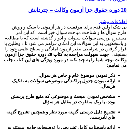
20 دوره حقوق جزا آزمون وکالت – چتردانش
اطلاعات بیشتر
بی شک اولین قدم برای موفقیت در هر آزمونی با سبک و روش
طرح سوال ها و شناخت مباحث سوال خیز است که این امر
مستلزم بررسی سوالات سنوات و ادوار گذشته است که با مطالعه
و پاسخکویی به این سوالات این امکان فراهم می شود تا داوطلین با
قرار گرفتن در شرایطی نظیر ازمون امادگی و سطح علمی خود را
بسنجند.
جهت سهولت مراجعه به کتاب 20 دوره حقوق جزا آزمون
وکالت توجه شما را به چند نکته در مورد ویژگی های این کتاب جلب
می نماییم:
ذکر نمودن موضوع عام و خاص هر سوال
.
ارائه نمودن جدول پراکندگی موضوعی سوالات به تفکیک
هرسال
.
مشخص نمودن مبحث و موضوعی که منبع طرح پرسش
بوده، با رنک متفاوت در مقابل هر سؤال.
تشریح دلیل درستی گزینه مورد نظر و همچنین تشریح گزینه
های نادرست.
ارائه پاسخنامه کامل تشریحی با توضیحات جامع مستند به