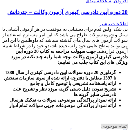
افزودن به علاقه مندی
20 دوره آیین دادرسی کیفری آزمون وکالت – چتردانش
اطلاعات بیشتر
بی شک اولین قدم برای دستیابی به موفقیت در هر آزمونی آشنایی با
سبک و شیوه سوالات طراح می باشد که این امر مستلزم استفاده از
سوالات آزمون های سال های گذشته میباشد که داوطلبین با این امر
می توانند سطح علمی خود را سنجیده باشندو خود را در شراط شبیه
آزمون قراردهند.
جهت سهولت مراجعه به کتاب 20 دوره آیین
دادرسی کیفری آزمون وکالت
توجه شما را به چند نکته در مورد
ویژگی های این کتاب جلب می نماییم
:
گرداوری 20 دوره سوالات ایین دادرسی کیفری از سال 1380
تا 1397 مطابق با دفترچه ارائه شده از سوی سازمان سنجش
ارائه پاسخنامه تشریحی با توضیح کامل و جامع
تشریح نمودن دلیل دستی گزینه موزد نظر و تشریح علت
نادرستی سایر گزینه ها
ارائه نمودار پراکندگی موضوعی سوالات به تفکیک هرسال
ا
رائه نمودار پراکندگی موضوعات جزیی سوالات تمام ادوار
اتمام موجودی