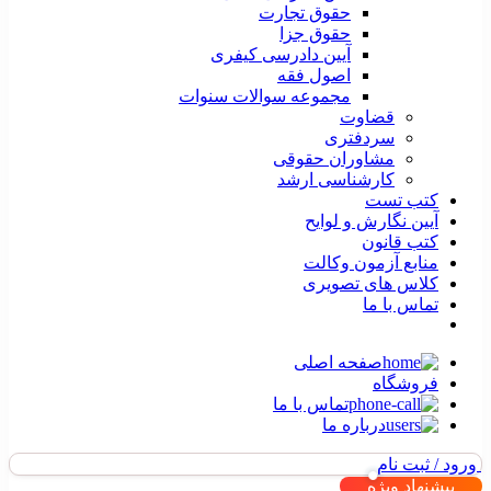
حقوق تجارت
حقوق جزا
آیین دادرسی کیفری
اصول فقه
مجموعه سوالات سنوات
قضاوت
سردفتری
مشاوران حقوقی
کارشناسی ارشد
کتب تست
آیین نگارش و لوایح
کتب قانون
منابع آزمون وکالت
کلاس های تصویری
تماس با ما
صفحه اصلی
فروشگاه
تماس با ما
درباره ما
ورود / ثبت نام
پیشنهاد ویژه