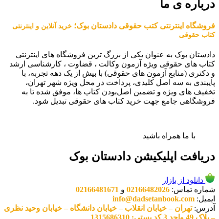
درباره ی ما
فروشگاه اینترنتی کتب حقوقی دادستان بوک؛
خرید آنلاین و اینترنتی
کتاب حقوقی
دادستان بوک به عنوان یکی از بزرگ ترین فروشگاه های اینترنتی
کتاب های حقوقی ویژه آزمون وکالت ، قضاوت ، کارشناسی ارشد
و دکتری (منابع آزمون های حقوقی) با بیش از یک دهه تجربه، با
پایبندی به سه اصل کلیدی، پرداخت در محل ویژه شهر تهران،
تخفیف های ویژه و تضمین اصل‌بودن کتاب ها، موفق شده تا به
فروشگاهی جامع جهت خرید کتاب های حقوقی تبدیل شود.
با ما همراه باشید
دریافت اپلیکیشن دادستان بوک
دانلود از بازار
شماره تماس:
02166482026
و
02166481671
ایمیل:
info@dadsetanbook.com
آدرس:
تهران – خیابان انقلاب – خیابان دانشگاه – خیابان وحید نظری
– پلاک 49 واحد 3 کد پستی: 1315686310