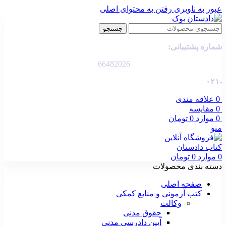
عبور به ناوبری
رفتن به محتوای اصلی
جستجو
شماره پشتیبانی:
66482026
-۰۲۱
0
علاقه مندی
0
مقایسه
0
موارد
0
تومان
منو
0
موارد
0
تومان
دسته بندی محصولات
صفحه اصلی
کتب آزمونی و منابع کمکی
وکالت
حقوق مدنی
آیین دادرسی مدنی