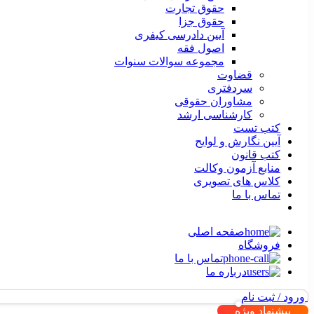
حقوق تجارت
حقوق جزا
آیین دادرسی کیفری
اصول فقه
مجموعه سوالات سنوات
قضاوت
سردفتری
مشاوران حقوقی
کارشناسی ارشد
کتب تست
آیین نگارش و لوایح
کتب قانون
منابع آزمون وکالت
کلاس های تصویری
تماس با ما
صفحه اصلی
فروشگاه
تماس با ما
درباره ما
ورود / ثبت نام
پیشنهاد ویژه