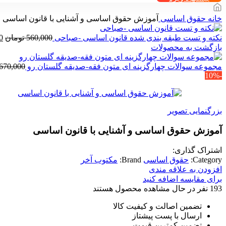
خانه
حقوق اساسی
آموزش حقوق اساسی و آشنایی با قانون اساسی
ق
نکته و تست طبقه بندی شده قانون اساسی -صباحی
560,000
تومان
0
ا
بازگشت به محصولات
بو
مجموعه سوالات چهارگزینه ای متون فقه-صدیقه گلستان رو
670,000
-10%
بزرگنمایی تصویر
آموزش حقوق اساسی و آشنایی با قانون اساسی
اشتراک گذاری:
Category:
حقوق اساسی
Brand:
مکتوب آخر
افزودن به علاقه مندی
برای مقایسه اضافه کنید
193
نفر در حال مشاهده محصول هستند
تضمین اصالت و کیفیت کالا
ارسال با پست پیشتاز
تضمین کمترین قیمت