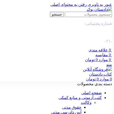
عبور به ناوبری
رفتن به محتوای اصلی
جستجو
شماره پشتیبانی:
-۰۲۱
0
علاقه مندی
0
مقایسه
0
موارد
0
تومان
منو
0
موارد
0
تومان
دسته بندی محصولات
صفحه اصلی
کتب آزمونی و منابع کمکی
وکالت
حقوق مدنی
آیین دادرسی مدنی