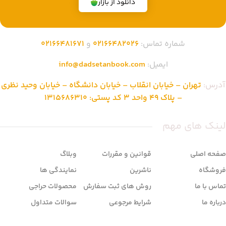
دانلود از بازار
شماره تماس:
02166482026
و
02166481671
ایمیل:
info@dadsetanbook.com
آدرس:
تهران – خیابان انقلاب – خیابان دانشگاه – خیابان وحید نظری
– پلاک 49 واحد 3 کد پستی: 1315686310
لینک های مهم
صفحه اصلی
قوانین و مقررات
وبلاگ
فروشگاه
ناشرین
نمایندگی ها
تماس با ما
روش های ثبت سفارش
محصولات حراجی
درباره ما
شرایط مرجوعی
سوالات متداول