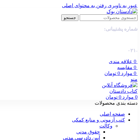
عبور به ناوبری
رفتن به محتوای اصلی
جستجو
شماره پشتیبانی:
-۰۲۱
0
علاقه مندی
0
مقایسه
0
موارد
0
تومان
منو
0
موارد
0
تومان
دسته بندی محصولات
صفحه اصلی
کتب آزمونی و منابع کمکی
وکالت
حقوق مدنی
آیین دادرسی مدنی