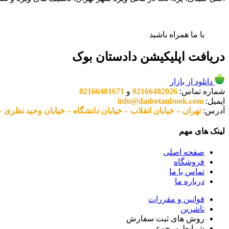
با ما همراه باشید
دریافت اپلیکیشن دادستان بوک
دانلود از بازار
شماره تماس:
02166482026
و
02166481671
ایمیل:
info@dadsetanbook.com
آدرس:
تهران – خیابان انقلاب – خیابان دانشگاه – خیابان وحید نظری – پلاک 49 واحد 3 کد پستی: 10
لینک های مهم
صفحه اصلی
فروشگاه
تماس با ما
درباره ما
قوانین و مقررات
ناشرین
روش های ثبت سفارش
شرایط مرجوعی