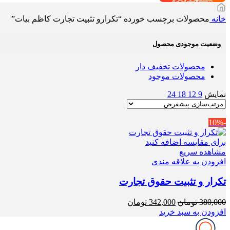
خانه
محصولات برچسب خورده “تکرارو تثبیت تجارت کاظم بیات”
وضعیت موجودی محصول
محصولات تخفیف دار
محصولات موجود
نمایش
9
12
18
24
-10%
برای مقایسه اضافه کنید
مشاهده سریع
افزودن به علاقه مندی
تکرار و تثبیت حقوق تجارت
قیمت
قیمت
380,000
تومان
342,000
تومان
اصلی
فعلی
افزودن به سبد خرید
380,000 تومان
342,000 تومان