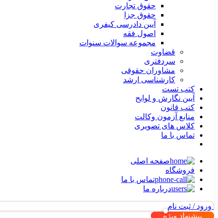
حقوق تجارت
حقوق جزا
آیین دادرسی کیفری
اصول فقه
مجموعه سوالات سنوات
قضاوت
سردفتری
مشاوران حقوقی
کارشناسی ارشد
کتب تست
آیین نگارش و لوایح
کتب قانون
منابع آزمون وکالت
کلاس های تصویری
تماس با ما
صفحه اصلی
فروشگاه
تماس با ما
درباره ما
ورود / ثبت نام
پیشنهاد ویژه