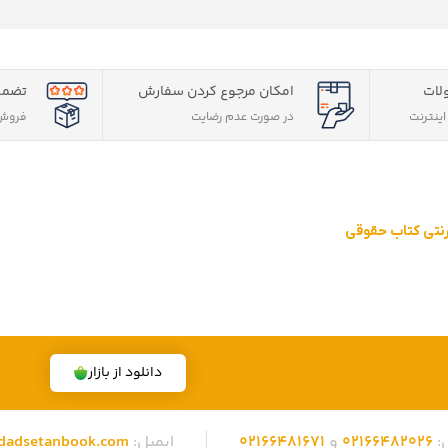
لات
امکان مرجوع کردن سفارش
تضمی
ینترنت
در صورت عدم رضایت
فروش 
ترنتی کتاب حقوقی
قوقی ویژه آزمون وکالت ، قضاوت ، کارشناسی ارشد و دکتری (منابع آزمون ها
 تهران، تخفیف های ویژه و تضمین اصل‌بودن کتاب ها، موفق شده تا به فر
دانلود از بازار
:
02166482026
و
02166481671
ایمیل:
dadsetanbook.com