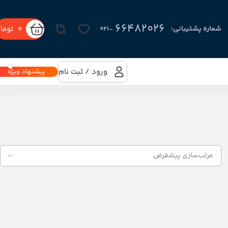
66482026
0
توما
شماره پشتیبانی:
-۰۲۱
ورود / ثبت نام
پیشنهاد ویژه