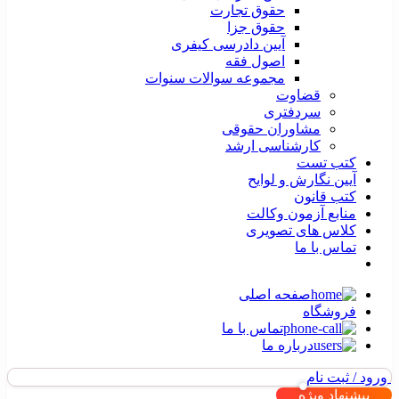
حقوق تجارت
حقوق جزا
آیین دادرسی کیفری
اصول فقه
مجموعه سوالات سنوات
قضاوت
سردفتری
مشاوران حقوقی
کارشناسی ارشد
کتب تست
آیین نگارش و لوایح
کتب قانون
منابع آزمون وکالت
کلاس های تصویری
تماس با ما
صفحه اصلی
فروشگاه
تماس با ما
درباره ما
ورود / ثبت نام
پیشنهاد ویژه