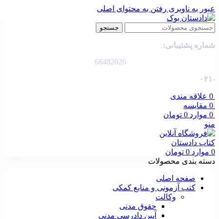
عبور به ناوبری
رفتن به محتوای اصلی
جستجو
شماره پشتیبانی:
66482026
-۰۲۱
0
علاقه مندی
0
مقایسه
0
موارد
0
تومان
منو
0
موارد
0
تومان
دسته بندی محصولات
صفحه اصلی
کتب آزمونی و منابع کمکی
وکالت
حقوق مدنی
آیین دادرسی مدنی