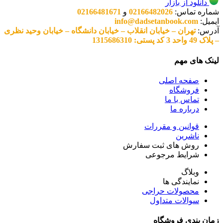
دانلود از بازار
شماره تماس:
02166482026
و
02166481671
ایمیل:
info@dadsetanbook.com
آدرس:
تهران – خیابان انقلاب – خیابان دانشگاه – خیابان وحید نظری
– پلاک 49 واحد 3 کد پستی: 1315686310
لینک های مهم
صفحه اصلی
فروشگاه
تماس با ما
درباره ما
قوانین و مقررات
ناشرین
روش های ثبت سفارش
شرایط مرجوعی
وبلاگ
نمایندگی ها
محصولات حراجی
سوالات متداول
زمان بندی فروشگاه