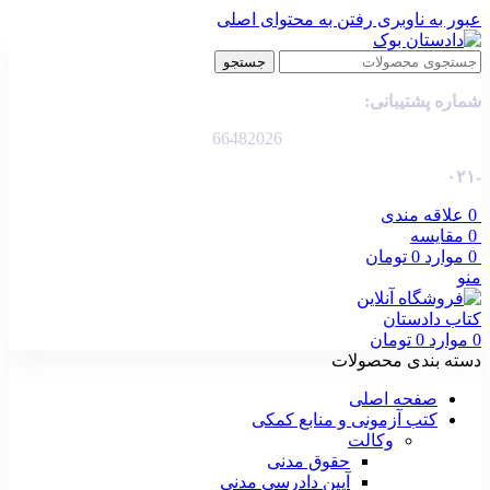
عبور به ناوبری
رفتن به محتوای اصلی
جستجو
شماره پشتیبانی:
66482026
-۰۲۱
0
علاقه مندی
0
مقایسه
0
موارد
0
تومان
منو
0
موارد
0
تومان
دسته بندی محصولات
صفحه اصلی
کتب آزمونی و منابع کمکی
وکالت
حقوق مدنی
آیین دادرسی مدنی