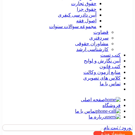
حقوق تجارت
حقوق جزا
آیین دادرسی کیفری
اصول فقه
مجموعه سوالات سنوات
قضاوت
سردفتری
مشاوران حقوقی
کارشناسی ارشد
کتب تست
آیین نگارش و لوایح
کتب قانون
منابع آزمون وکالت
کلاس های تصویری
تماس با ما
صفحه اصلی
فروشگاه
تماس با ما
درباره ما
ورود / ثبت نام
پیشنهاد ویژه