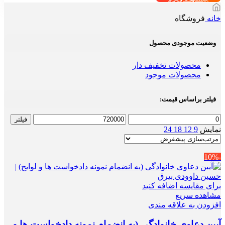
خانه
فروشگاه
وضعیت موجودی محصول
محصولات تخفیف دار
محصولات موجود
فیلتر براساس قیمت:
حداقل
حداکثر
فیلتر
قیمت
قیمت
نمایش
9
12
18
24
-10%
برای مقایسه اضافه کنید
مشاهده سریع
افزودن به علاقه مندی
آیین دعاوی خانوادگی (به انضمام نمونه دادخواست ها و