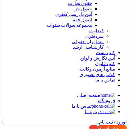
حقوق تجارت
حقوق جزا
آیین دادرسی کیفری
اصول فقه
مجموعه سوالات سنوات
قضاوت
سردفتری
مشاوران حقوقی
کارشناسی ارشد
کتب تست
آیین نگارش و لوایح
کتب قانون
منابع آزمون وکالت
کلاس های تصویری
تماس با ما
صفحه اصلی
فروشگاه
تماس با ما
درباره ما
ورود / ثبت نام
پیشنهاد ویژه