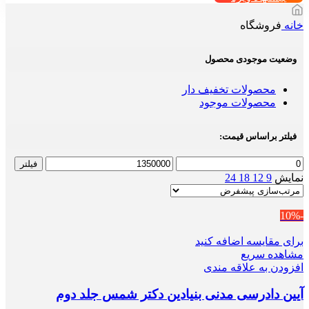
خانه
فروشگاه
وضعیت موجودی محصول
محصولات تخفیف دار
محصولات موجود
فیلتر براساس قیمت:
حداقل
حداکثر
فیلتر
قیمت
قیمت
نمایش
9
12
18
24
-10%
برای مقایسه اضافه کنید
مشاهده سریع
افزودن به علاقه مندی
آیین دادرسی مدنی بنیادین دکتر شمس جلد دوم