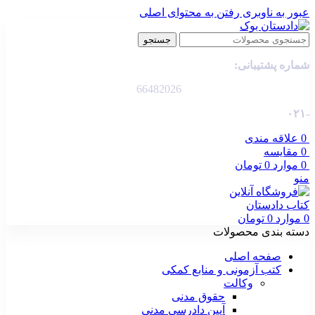
عبور به ناوبری
رفتن به محتوای اصلی
جستجو
شماره پشتیبانی:
66482026
-۰۲۱
0
علاقه مندی
0
مقایسه
0
موارد
0
تومان
منو
0
موارد
0
تومان
دسته بندی محصولات
صفحه اصلی
کتب آزمونی و منابع کمکی
وکالت
حقوق مدنی
آیین دادرسی مدنی