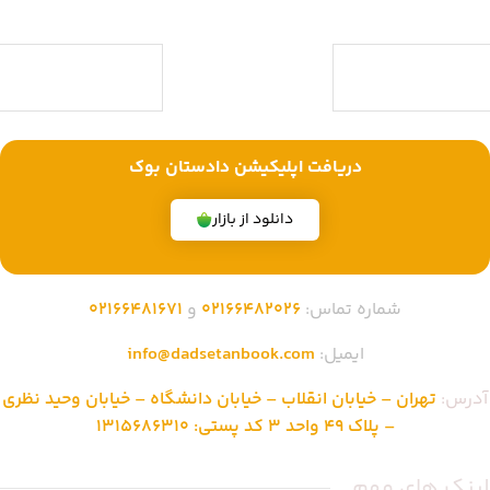
موفق شده تا به فروشگاهی جامع جهت خرید کتاب های حقوقی تبدیل شود.
با ما همراه باشید
دریافت اپلیکیشن دادستان بوک
دانلود از بازار
شماره تماس:
02166482026
و
02166481671
ایمیل:
info@dadsetanbook.com
آدرس:
تهران – خیابان انقلاب – خیابان دانشگاه – خیابان وحید نظری
– پلاک 49 واحد 3 کد پستی: 1315686310
لینک های مهم