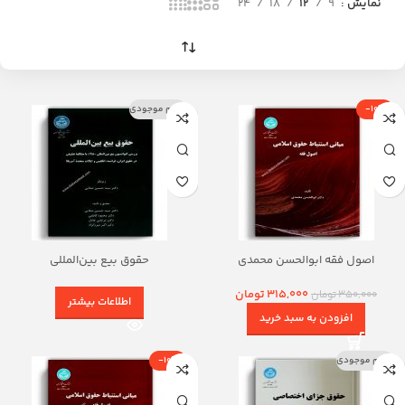
نمایش
9
12
18
24
-10%
اتمام موجودی
اصول فقه ابوالحسن محمدی
حقوق بیع بین‌المللی
315,000
تومان
350,000
تومان
اطلاعات بیشتر
افزودن به سبد خرید
اتمام موجودی
-10%