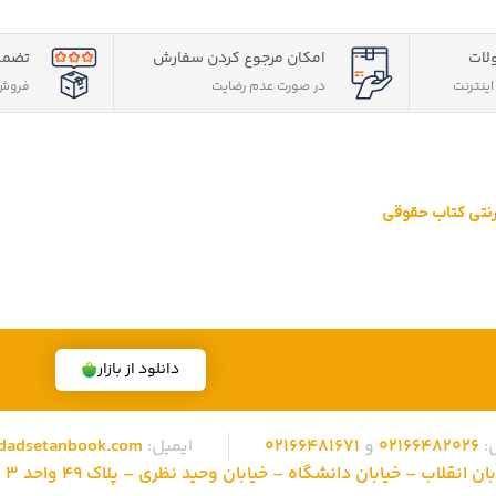
لات
امکان مرجوع کردن سفارش
تضمی
ینترنت
در صورت عدم رضایت
فروش 
ترنتی کتاب حقوقی
قوقی ویژه آزمون وکالت ، قضاوت ، کارشناسی ارشد و دکتری (منابع آزمون ها
 تهران، تخفیف های ویژه و تضمین اصل‌بودن کتاب ها، موفق شده تا به فر
دانلود از بازار
:
02166482026
و
02166481671
ایمیل:
dadsetanbook.com
نقلاب – خیابان دانشگاه – خیابان وحید نظری – پلاک 49 واحد 3 کد پستی: 1315686310