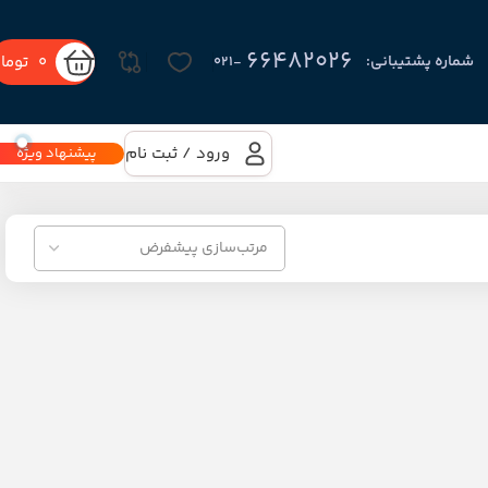
66482026
0
توما
شماره پشتیبانی:
-۰۲۱
ورود / ثبت نام
پیشنهاد ویژه