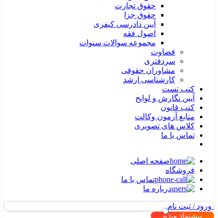
حقوق تجارت
حقوق جزا
آیین دادرسی کیفری
اصول فقه
مجموعه سوالات سنوات
قضاوت
سردفتری
مشاوران حقوقی
کارشناسی ارشد
کتب تست
آیین نگارش و لوایح
کتب قانون
منابع آزمون وکالت
کلاس های تصویری
تماس با ما
صفحه اصلی
فروشگاه
تماس با ما
درباره ما
ورود / ثبت نام
پیشنهاد ویژه