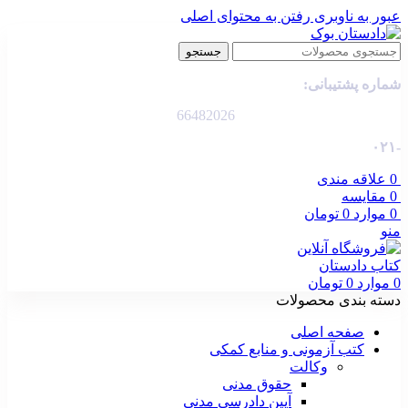
عبور به ناوبری
رفتن به محتوای اصلی
جستجو
شماره پشتیبانی:
66482026
-۰۲۱
0
علاقه مندی
0
مقایسه
0
موارد
0
تومان
منو
0
موارد
0
تومان
دسته بندی محصولات
صفحه اصلی
کتب آزمونی و منابع کمکی
وکالت
حقوق مدنی
آیین دادرسی مدنی