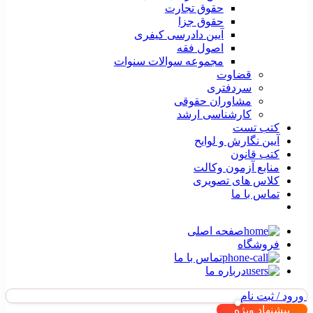
حقوق تجارت
حقوق جزا
آیین دادرسی کیفری
اصول فقه
مجموعه سوالات سنوات
قضاوت
سردفتری
مشاوران حقوقی
کارشناسی ارشد
کتب تست
آیین نگارش و لوایح
کتب قانون
منابع آزمون وکالت
کلاس های تصویری
تماس با ما
صفحه اصلی
فروشگاه
تماس با ما
درباره ما
ورود / ثبت نام
پیشنهاد ویژه