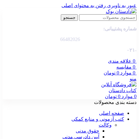
عبور به ناوبری
رفتن به محتوای اصلی
جستجو
شماره پشتیبانی:
66482026
-۰۲۱
0
علاقه مندی
0
مقایسه
0
موارد
0
تومان
منو
0
موارد
0
تومان
دسته بندی محصولات
صفحه اصلی
کتب آزمونی و منابع کمکی
وکالت
حقوق مدنی
آیین دادرسی مدنی