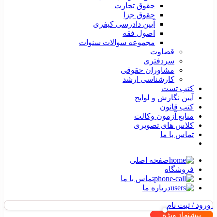
حقوق تجارت
حقوق جزا
آیین دادرسی کیفری
اصول فقه
مجموعه سوالات سنوات
قضاوت
سردفتری
مشاوران حقوقی
کارشناسی ارشد
کتب تست
آیین نگارش و لوایح
کتب قانون
منابع آزمون وکالت
کلاس های تصویری
تماس با ما
صفحه اصلی
فروشگاه
تماس با ما
درباره ما
ورود / ثبت نام
پیشنهاد ویژه