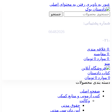
عبور به ناوبری
رفتن به محتوای اصلی
جستجو
شماره پشتیبانی:
66482026
-۰۲۱
0
علاقه مندی
0
مقایسه
0
موارد
0
تومان
منو
0
موارد
0
تومان
دسته بندی محصولات
صفحه اصلی
کتب آزمونی و منابع کمکی
وکالت
حقوق مدنی
آیین دادرسی مدنی