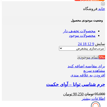
خانه
فروشگاه
وضعیت موجودی محصول
محصولات تخفیف دار
محصولات موجود
نمایش
9
12
18
24
-5%
اتمام موجودی
برای مقایسه اضافه کنید
مشاهده سریع
افزودن به علاقه مندی
جرم شناسی توانا – آوای حکمت
قیمت
قیمت
95,000
تومان
90,250
تومان
اصلی
فعلی
اطلاعات بیشتر
95,000 تومان
90,250 تومان