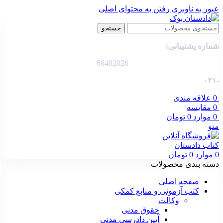
عبور به ناوبری
رفتن به محتوای اصلی
جستجو
شماره پشتیبانی:
66482026
-۰۲۱
0
علاقه مندی
0
مقایسه
0
موارد
0
تومان
منو
0
موارد
0
تومان
دسته بندی محصولات
صفحه اصلی
کتب آزمونی و منابع کمکی
وکالت
حقوق مدنی
آیین دادرسی مدنی