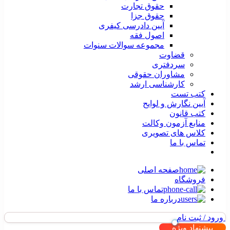
حقوق تجارت
حقوق جزا
آیین دادرسی کیفری
اصول فقه
مجموعه سوالات سنوات
قضاوت
سردفتری
مشاوران حقوقی
کارشناسی ارشد
کتب تست
آیین نگارش و لوایح
کتب قانون
منابع آزمون وکالت
کلاس های تصویری
تماس با ما
صفحه اصلی
فروشگاه
تماس با ما
درباره ما
ورود / ثبت نام
پیشنهاد ویژه